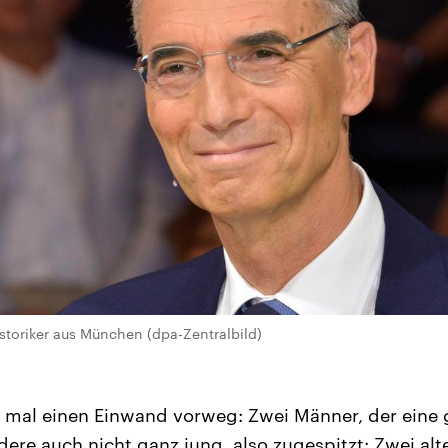
storiker aus München (dpa-Zentralbild)
mal einen Einwand vorweg: Zwei Männer, der eine 
ere auch nicht ganz jung, also zugespitzt: Zwei al