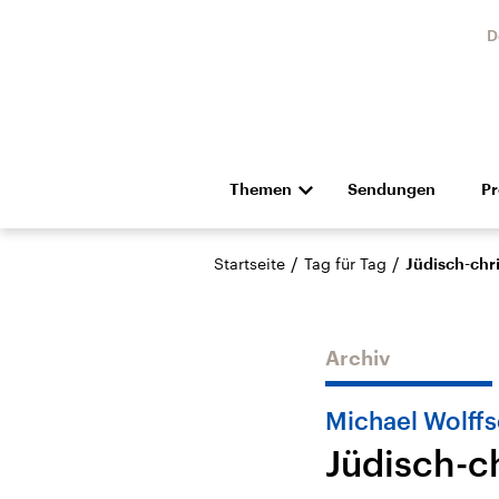
D
Themen
Sendungen
P
Die Nachrichten
Politik
/
/
Startseite
Tag für Tag
Jüdisch-chr
Hörspiel und Feature
Musik
Archiv
Michael Wolffs
Jüdisch-c
USA
Nahos
Aktuelle Beiträge,
Aktue