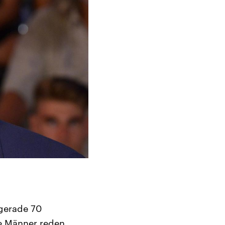
gerade 70
te Männer reden