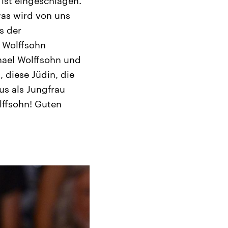
 ist eingeschlagen.
was wird von uns
s der
 Wolffsohn
hael Wolffsohn und
 diese Jüdin, die
s als Jungfrau
lffsohn! Guten