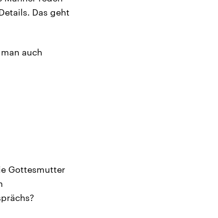
etails. Das geht
n man auch
ie Gottesmutter
n
sprächs?