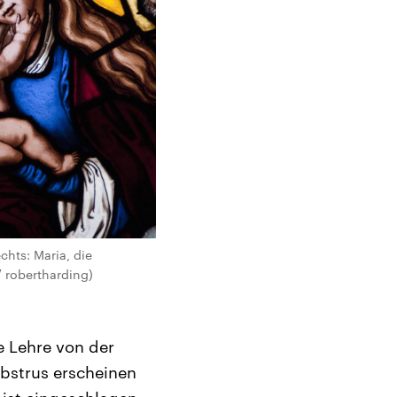
chts: Maria, die
 robertharding)
he Lehre von der
abstrus erscheinen