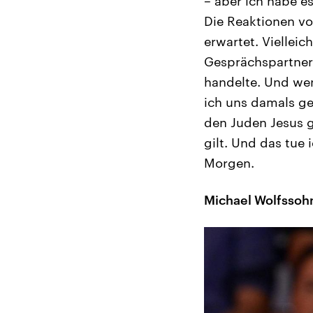
– aber ich habe e
Die Reaktionen vo
erwartet. Vielleic
Gesprächspartner 
handelte. Und wen
ich uns damals ge
den Juden Jesus g
gilt. Und das tue
Morgen.
Michael Wolfssoh