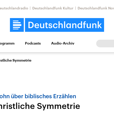
eutschlandradio
Deutschlandfunk Kultur
Deutschlandfunk No
rogramm
Podcasts
Audio-Archiv
Wirtschaft
Wissen
Kultur
Europa
Gesellschaf
istliche Symmetrie
ohn über biblisches Erzählen
hristliche Symmetrie
tkonflikt
Iran
Faktenchecks
In unseren Faktenc
lle Lage und
Aktuelle Lage und