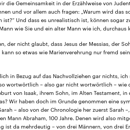
ir die Gemeinsamkeit in der Erzählweise von Jude
nen und vor allem auch fragen: „Warum wird das so
ch ist?“ Und dass es unrealistisch ist, können sogar 
 Mann wie Sie und ein alter Mann wie ich, durchaus 
, der nicht glaubt, dass Jesus der Messias, der So
en kann so etwas wie Marienverehrung nur fremd sein.
?
lich in Bezug auf das Nachvollziehen gar nichts, ic
o wortwörtlich – also gar nicht wortwörtlich – wie 
burt von Isaak, ihrem Sohn, im Alten Testament, in
 das? Wir haben doch im Grunde genommen eine sy
Sarah – also von der Chronologie her zuerst Sarah –, 
ten Mann Abraham, 100 Jahre. Denen wird also mitge
ng ist da mehrdeutig – von drei Männern, von drei 