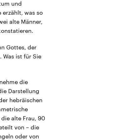
ntum und
 erzählt, was so
zwei alte Männer,
konstatieren.
hn Gottes, der
 Was ist für Sie
h nehme die
die Darstellung
 der hebräischen
mmetrische
die alte Frau, 90
teilt von – die
Engeln oder von