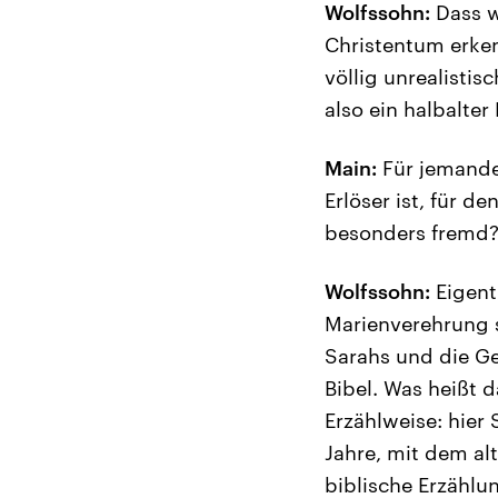
Wolfssohn:
Dass w
Christentum erken
völlig unrealistis
also ein halbalter
Main:
Für jemanden
Erlöser ist, für d
besonders fremd
Wolfssohn:
Eigent
Marienverehrung s
Sarahs und die Ge
Bibel. Was heißt
Erzählweise: hier 
Jahre, mit dem al
biblische Erzählu