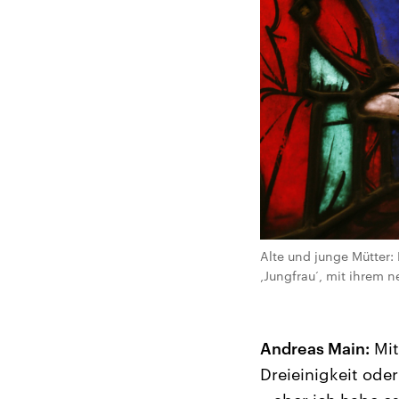
Alte und junge Mütter: 
‚Jungfrau‘, mit ihrem 
Andreas Main:
Mit
Dreieinigkeit ode