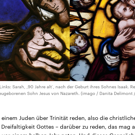
Links: Sarah, ‚90 Jahre alt‘, nach der Geburt ihres Sohnes Isaak. Re
neugeborenen Sohn Jesus von Nazareth. (imago / Danita Delimont /
 einem Juden über Trinität reden, also die christlic
r Dreifaltigkeit Gottes – darüber zu reden, das mag 