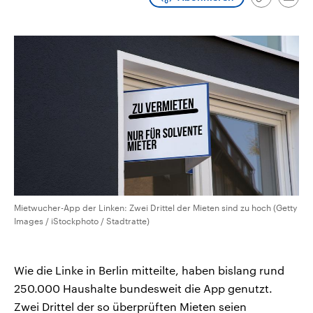
Link
Emai
CDU, SPD und FDP regiert.-
aktuelle Weltgeschehen.
kopieren/te
Umfragen, Prognosen,
Wahlprogramme, aktuelle Berichte
Sendungen
Programm
Podcasts
und Hintergründe zu den Parteien
und Kandidaten der anstehenden
Wahl.
Audio-Archiv
Mietwucher-App der Linken: Zwei Drittel der Mieten sind zu hoch (Getty
Images / iStockphoto / Stadtratte)
Wie die Linke in Berlin mitteilte, haben bislang rund
250.000 Haushalte bundesweit die App genutzt.
Zwei Drittel der so überprüften Mieten seien