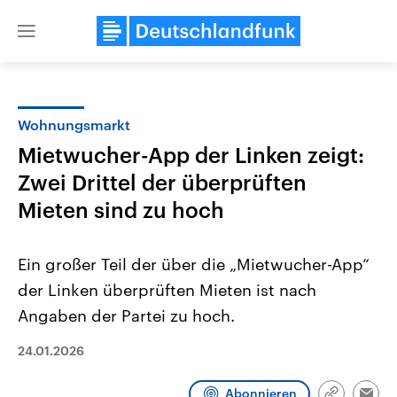
Close
menu
Wohnungsmarkt
Themen
Mietwucher-App der Linken zeigt:
Zwei Drittel der überprüften
Mieten sind zu hoch
Ein großer Teil der über die „Mietwucher-App“
der Linken überprüften Mieten ist nach
Landtagswahl Sachsen-Anhalt
USA
Angaben der Partei zu hoch.
2026
Aktuelle Beiträge, Analys
Alle Informationen
Hintergründe
24.01.2026
Sachsen-Anhalt wählt am 6.
Wirtschaftlich und militäri
September 2026 einen neuen
gehören die Vereinigten S
Landtag. Seit 2021 wird das
den mächtigsten Ländern 
Abonnieren
Bundesland von einer Koalition aus
mit großem Einfluss auf d