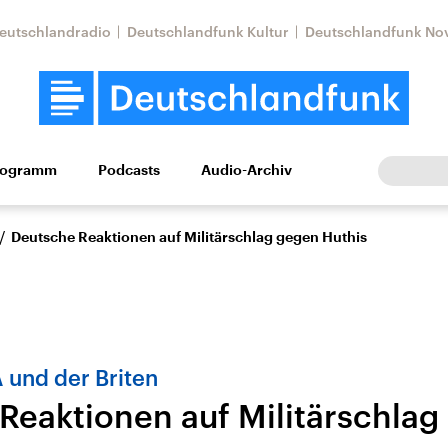
eutschlandradio
Deutschlandfunk Kultur
Deutschlandfunk No
rogramm
Podcasts
Audio-Archiv
Wirtschaft
Wissen
Kultur
Europa
Gesellschaf
/
Deutsche Reaktionen auf Militärschlag gegen Huthis
 und der Briten
Reaktionen auf Militärschlag
tkonflikt
Iran
Faktenchecks
In unseren Faktenc
lle Lage und
Aktuelle Lage und