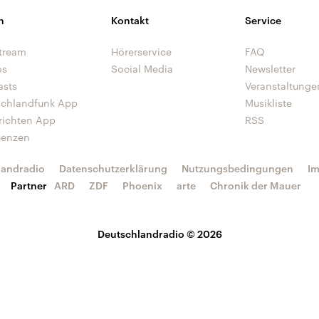
n
Kontakt
Service
tream
Hörerservice
FAQ
os
Social Media
Newsletter
asts
Veranstaltunge
schlandfunk App
Musikliste
richten App
RSS
uenzen
landradio
Datenschutzerklärung
Nutzungsbedingungen
I
Partner
ARD
ZDF
Phoenix
arte
Chronik der Mauer
Deutschlandradio © 2026