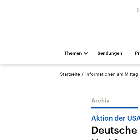
D
Themen
Sendungen
P
Die Nachrichten
Politik
/
Startseite
Informationen am Mittag
Hörspiel und Feature
Musik
Archiv
Aktion der USA
Deutsche 
USA
Nahos
Aktuelle Beiträge,
Aktue