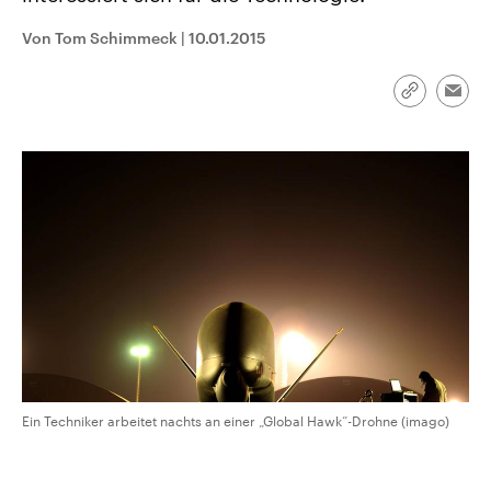
aktuelle Weltgeschehen.
Diese wird wie die Hisboll
Libanon vom Iran unterstüt
Von Tom Schimmeck
|
10.01.2015
Sendungen
Programm
Podcasts
Link
Emai
kopieren/te
Audio-Archiv
Ein Techniker arbeitet nachts an einer „Global Hawk“-Drohne (imago)