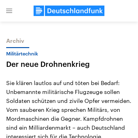
Close
menu
Archiv
Themen
Militärtechnik
Der neue Drohnenkrieg
Sie klären lautlos auf und töten bei Bedarf:
Unbemannte militärische Flugzeuge sollen
Soldaten schützen und zivile Opfer vermeiden.
USA
Nahostkonflikt
Vom sauberen Krieg sprechen Militärs, von
Aktuelle Beiträge, Analysen und
Aktuelle Lage und Hinter
Der Überfall der palästine
Hintergründe
Mordmaschinen die Gegner. Kampfdrohnen
Wirtschaftlich und militärisch
Terrororganisation Hamas
sind ein Milliardenmarkt – auch Deutschland
gehören die Vereinigten Staaten zu
Oktober 2023 auf Israel ha
den mächtigsten Ländern der Erde,
Region wieder die Gewalt 
interessiert sich für die Technologie.
mit großem Einfluss auf das
Israel möchte die Hamas z