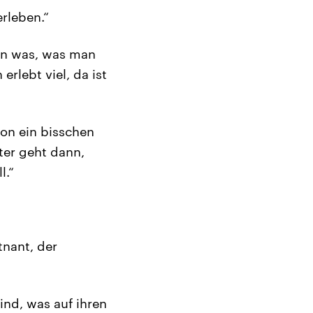
rleben.“
hon was, was man
rlebt viel, da ist
hon ein bisschen
ter geht dann,
l.“
tnant, der
ind, was auf ihren