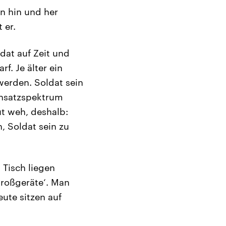
n hin und her
 er.
ldat auf Zeit und
f. Je älter ein
werden. Soldat sein
insatzspektrum
ut weh, deshalb:
, Soldat sein zu
 Tisch liegen
roßgeräte‘. Man
eute sitzen auf