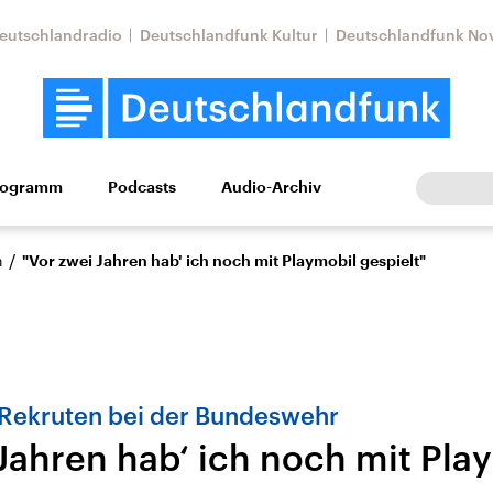
eutschlandradio
Deutschlandfunk Kultur
Deutschlandfunk No
rogramm
Podcasts
Audio-Archiv
Wirtschaft
Wissen
Kultur
Europa
Gesellschaf
/
n
"Vor zwei Jahren hab' ich noch mit Playmobil gespielt"
 Rekruten bei der Bundeswehr
 Jahren hab‘ ich noch mit Pla
Nahostkonflikt
Iran
le Beiträge,
Aktuelle Lage und
Aktuelle Lage und