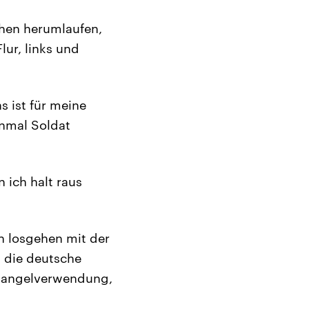
chen herumlaufen,
Flur, links und
s ist für meine
inmal Soldat
 ich halt raus
n losgehen mit der
t die deutsche
, Mangelverwendung,