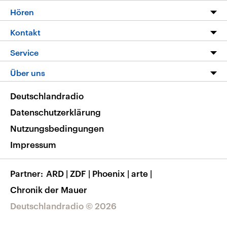
Programm
Hören
Alle Sendungen
Livestream
Kontakt
Die Nachrichten
Audios
Hörerservice
Service
Nachrichtenleicht
Podcasts
Social Media
FAQ
Über uns
Neue Beiträge auf dlf.de
Deutschlandfunk App
Newsletter
Deutschlandradio
Themen-Schwerpunkte
Nachrichten App
Deutschlandradio
Veranstaltungen
Presse
Frequenzen
Datenschutzerklärung
Musikliste
Ausbildung und Karriere
Nutzungsbedingungen
RSS
Transparenz
Impressum
Korrekturen
Barrierefreiheit
Partner
ARD
|
ZDF
|
Phoenix
|
arte
|
Chronik der Mauer
Deutschlandradio © 2026