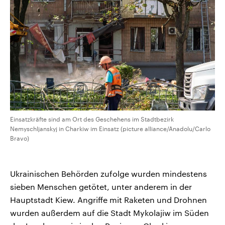
CDU, SPD und FDP regiert.-
aktuelle Weltgeschehen.
Umfragen, Prognosen,
Wahlprogramme, aktuelle Berichte
Sendungen
Programm
Podcasts
und Hintergründe zu den Parteien
und Kandidaten der anstehenden
Wahl.
Audio-Archiv
Einsatzkräfte sind am Ort des Geschehens im Stadtbezirk
Nemyschljanskyj in Charkiw im Einsatz (picture alliance/Anadolu/Carlo
Bravo)
Ukrainischen Behörden zufolge wurden mindestens
sieben Menschen getötet, unter anderem in der
Hauptstadt Kiew. Angriffe mit Raketen und Drohnen
wurden außerdem auf die Stadt Mykolajiw im Süden