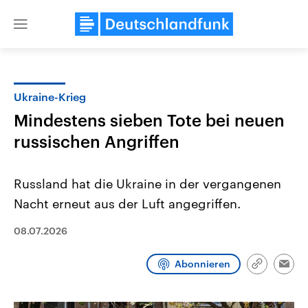
Close
menu
Ukraine-Krieg
Themen
Mindestens sieben Tote bei neuen
russischen Angriffen
Russland hat die Ukraine in der vergangenen
Nacht erneut aus der Luft angegriffen.
08.07.2026
Landtagswahl Sachsen-Anhalt
USA
2026
Aktuelle Beiträge, Analys
Alle Informationen
Hintergründe
Abonnieren
Link
Emai
Sachsen-Anhalt wählt am 6.
Wirtschaftlich und militäri
kopieren/te
September 2026 einen neuen
gehören die Vereinigten S
Landtag. Seit 2021 wird das
den mächtigsten Ländern 
Bundesland von einer Koalition aus
mit großem Einfluss auf d