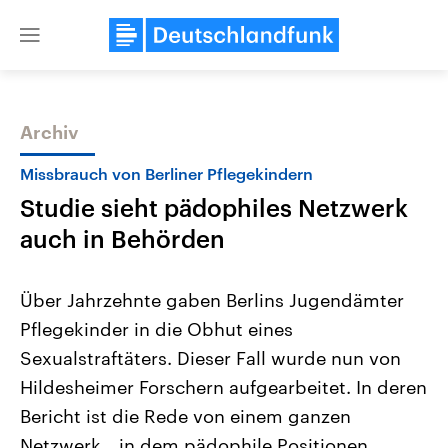
Close
menu
Archiv
Themen
Missbrauch von Berliner Pflegekindern
Studie sieht pädophiles Netzwerk
auch in Behörden
Über Jahrzehnte gaben Berlins Jugendämter
Pflegekinder in die Obhut eines
Landtagswahl Sachsen-Anhalt
USA
Sexualstraftäters. Dieser Fall wurde nun von
2026
Aktuelle Beiträge, Analys
Alle Informationen
Hintergründe
Hildesheimer Forschern aufgearbeitet. In deren
Sachsen-Anhalt wählt am 6.
Wirtschaftlich und militäri
September 2026 einen neuen
gehören die Vereinigten S
Bericht ist die Rede von einem ganzen
Landtag. Seit 2021 wird das
den mächtigsten Ländern 
Netzwerk, „in dem pädophile Positionen
Bundesland von einer Koalition aus
mit großem Einfluss auf d