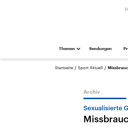
D
Themen
Sendungen
P
Die Nachrichten
Politik
/
/
Startseite
Sport Aktuell
Missbrauc
Hörspiel und Feature
Musik
Archiv
Sexualisierte 
Missbrauc
Landtagswahl Sachsen-
USA
Anhalt 2026
Aktuel