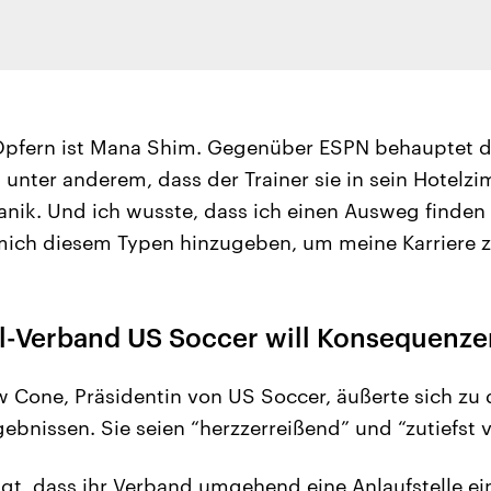
 Opfern ist Mana Shim. Gegenüber ESPN behauptet 
n unter anderem, dass der Trainer sie in sein Hotel
Panik. Und ich wusste, dass ich einen Ausweg finden
 mich diesem Typen hinzugeben, um meine Karriere zu
l-Verband US Soccer will Konsequenze
 Cone, Präsidentin von US Soccer, äußerte sich zu
bnissen. Sie seien “herzzerreißend” und “zutiefst v
gt, dass ihr Verband umgehend eine Anlaufstelle ein