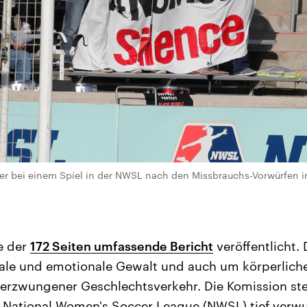
r bei einem Spiel in der NWSL nach den Missbrauchs-Vorwürfen i
e der
172 Seiten umfassende Bericht
veröffentlicht. 
le und emotionale Gewalt und auch um körperliche
rzwungener Geschlechtsverkehr. Die Komission stell
 National Women's Soccer League (NWSL) tief verwur