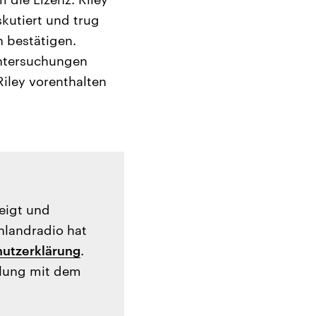
skutiert und trug
 bestätigen.
Untersuchungen
iley vorenthalten
zeigt und
hlandradio hat
utzerklärung
.
tlung mit dem