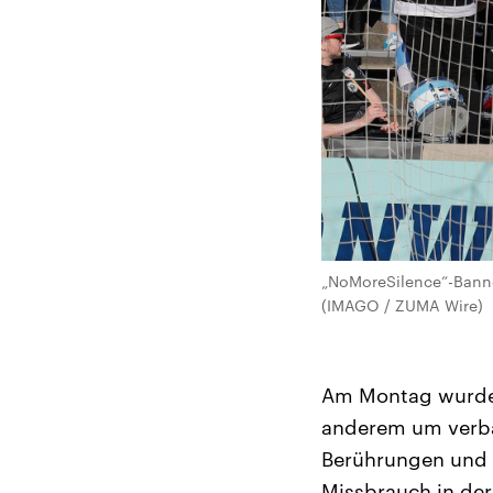
„NoMoreSilence“-Banne
(IMAGO / ZUMA Wire)
Am Montag wurd
anderem um verba
Berührungen und e
Missbrauch in der