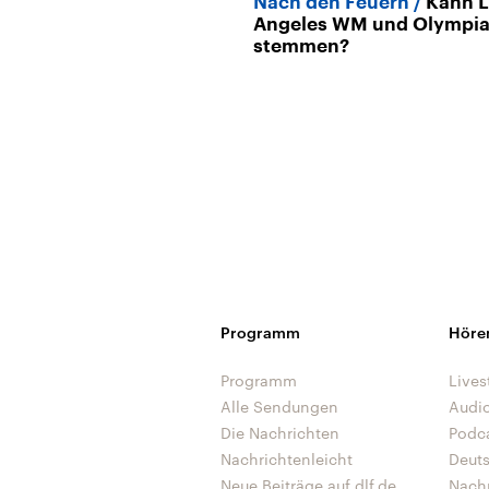
Nach den Feuern
Kann 
Angeles WM und Olympi
stemmen?
Programm
Höre
Programm
Lives
Alle Sendungen
Audi
Die Nachrichten
Podc
Nachrichtenleicht
Deut
Neue Beiträge auf dlf.de
Nach