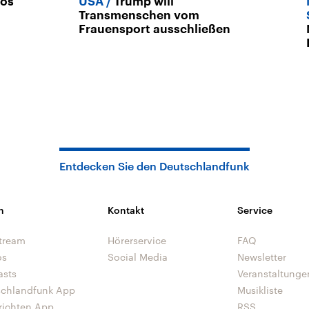
Los
USA
Trump will
a
Transmenschen vom
Frauensport ausschließen
Entdecken Sie den Deutschlandfunk
n
Kontakt
Service
tream
Hörerservice
FAQ
os
Social Media
Newsletter
asts
Veranstaltunge
schlandfunk App
Musikliste
richten App
RSS