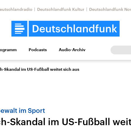
eutschlandradio
Deutschlandfunk Kultur
Deutschlandfunk No
rogramm
Podcasts
Audio-Archiv
Wirtschaft
Wissen
Kultur
Europa
Gesellschaf
h-Skandal im US-Fußball weitet sich aus
Gewalt im Sport
h-Skandal im US-Fußball weit
Nahostkonflikt
Iran
le Beiträge,
Aktuelle Lage und
Aktuelle Lage und