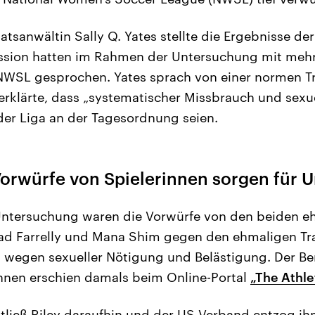
atsanwältin Sally Q. Yates stellte die Ergebnisse de
ission hatten im Rahmen der Untersuchung mit mehr
 NWSL gesprochen. Yates sprach von einer normen T
rklärte, dass „systematischer Missbrauch und sexu
 der Liga an der Tagesordnung seien.
orwürfe von Spielerinnen sorgen für 
Untersuchung waren die Vorwürfe von den beiden e
ad Farrelly und Mana Shim gegen den ehmaligen Tra
y, wegen sexueller Nötigung und Belästigung. Der B
nnen erschien damals beim Online-Portal
„The Athle
ließ Riley daraufhin und der US-Verband entzog ihm