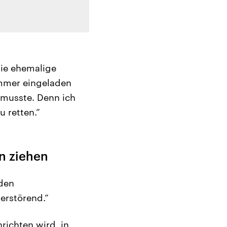
die ehemalige
zimmer eingeladen
 musste. Denn ich
 retten.”
n ziehen
 den
erstörend.”
richten wird, in