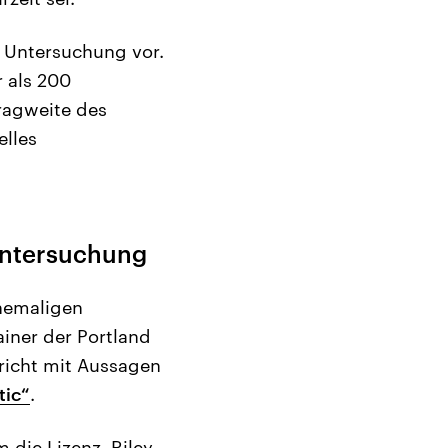
r Untersuchung vor.
 als 200
ragweite des
elles
Untersuchung
hemaligen
iner der Portland
ericht mit Aussagen
tic“
.
 die Lizenz. Riley