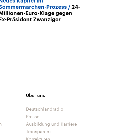
Neues Kapitel im
Handball-WM
Sommermärchen-Prozess
24-
Deutschlands 
Millionen-Euro-Klage gegen
Ex-Präsident Zwanziger
Über uns
Deutschlandradio
Presse
n
Ausbildung und Karriere
Transparenz
Korrekturen