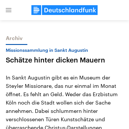
Close
menu
Archiv
Themen
Missionssammlung in Sankt Augustin
Schätze hinter dicken Mauern
In Sankt Augustin gibt es ein Museum der
Steyler Missionare, das nur einmal im Monat
öffnet. Es fehlt an Geld. Weder das Erzbistum
Landtagswahl Sachsen-Anhalt
USA
Köln noch die Stadt wollen sich der Sache
2026
Aktuelle Beiträge, Analys
Alle Informationen
annehmen. Dabei schlummern hinter
Hintergründe
Sachsen-Anhalt wählt am 6.
Wirtschaftlich und militäri
verschlossenen Türen Kunstschätze und
September 2026 einen neuen
gehören die Vereinigten S
Landtag. Seit 2021 wird das
den mächtigsten Ländern 
überraschende Christus-Darstellungen.
Bundesland von einer Koalition aus
mit großem Einfluss auf d