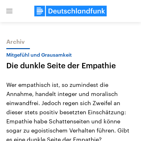
Close
menu
Archiv
Themen
Mitgefühl und Grausamkeit
Die dunkle Seite der Empathie
Wer empathisch ist, so zumindest die
Annahme, handelt integer und moralisch
einwandfrei. Jedoch regen sich Zweifel an
Landtagswahl Sachsen-Anhalt
USA
dieser stets positiv besetzten Einschätzung:
2026
Aktuelle Beiträge, Analys
Alle Informationen
Empathie habe Schattenseiten und könne
Hintergründe
Sachsen-Anhalt wählt am 6.
Wirtschaftlich und militäri
sogar zu egoistischem Verhalten führen. Gibt
September 2026 einen neuen
gehören die Vereinigten S
Landtag. Seit 2021 wird das
den mächtigsten Ländern 
es eine dunkle Seite der Empathie?
Bundesland von einer Koalition aus
mit großem Einfluss auf d