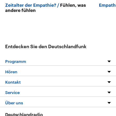
Zeitalter der Empathie?
Fühlen, was
Empath
andere fühlen
Entdecken Sie den Deutschlandfunk
Programm
Programm
Hören
Alle Sendungen
Livestream
Kontakt
Die Nachrichten
Audios
Hörerservice
Service
Nachrichtenleicht
Podcasts
Social Media
FAQ
Über uns
Neue Beiträge auf dlf.de
Deutschlandfunk App
Newsletter
Deutschlandradio
Themen-Schwerpunkte
Nachrichten App
Deutschlandradio