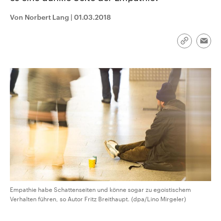
CDU, SPD und FDP regiert.-
aktuelle Weltgeschehen.
Umfragen, Prognosen,
Von Norbert Lang
|
01.03.2018
Wahlprogramme, aktuelle Berichte
Sendungen
Programm
Podcasts
und Hintergründe zu den Parteien
und Kandidaten der anstehenden
Link
Wahl.
Emai
kopieren/te
Audio-Archiv
Empathie habe Schattenseiten und könne sogar zu egoistischem
Verhalten führen, so Autor Fritz Breithaupt. (dpa/Lino Mirgeler)