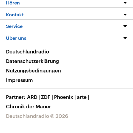
Programm
Hören
Alle Sendungen
Livestream
Kontakt
Die Nachrichten
Audios
Hörerservice
Service
Nachrichtenleicht
Podcasts
Social Media
FAQ
Über uns
Neue Beiträge auf dlf.de
Deutschlandfunk App
Newsletter
Deutschlandradio
Themen-Schwerpunkte
Nachrichten App
Deutschlandradio
Veranstaltungen
Presse
Frequenzen
Datenschutzerklärung
Musikliste
Ausbildung und Karriere
Nutzungsbedingungen
RSS
Transparenz
Impressum
Korrekturen
Barrierefreiheit
Partner
ARD
|
ZDF
|
Phoenix
|
arte
|
Chronik der Mauer
Deutschlandradio © 2026