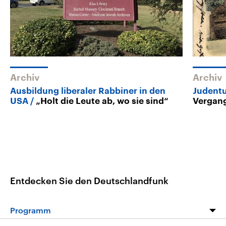
Archiv
Archiv
Ausbildung liberaler Rabbiner in den
Judentu
USA
„Holt die Leute ab, wo sie sind“
Vergan
Entdecken Sie den Deutschlandfunk
Programm