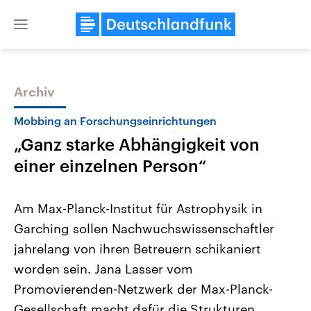
Close
menu
Archiv
Themen
Mobbing an Forschungseinrichtungen
„Ganz starke Abhängigkeit von
einer einzelnen Person“
Am Max-Planck-Institut für Astrophysik in
Garching sollen Nachwuchswissenschaftler
USA
Nahostkonflikt
jahrelang von ihren Betreuern schikaniert
Aktuelle Beiträge, Analysen und
Aktuelle Lage und Hinter
Der Überfall der palästine
Hintergründe
worden sein. Jana Lasser vom
Wirtschaftlich und militärisch
Terrororganisation Hamas
gehören die Vereinigten Staaten zu
Oktober 2023 auf Israel ha
Promovierenden-Netzwerk der Max-Planck-
den mächtigsten Ländern der Erde,
Region wieder die Gewalt 
Gesellschaft macht dafür die Strukturen
mit großem Einfluss auf das
Israel möchte die Hamas z