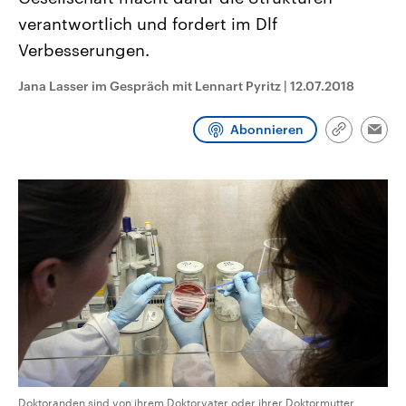
aktuelle Weltgeschehen.
Diese wird wie die Hisboll
verantwortlich und fordert im Dlf
Libanon vom Iran unterstüt
Verbesserungen.
Sendungen
Programm
Podcasts
Jana Lasser im Gespräch mit Lennart Pyritz
|
12.07.2018
Audio-Archiv
Abonnieren
Link
Emai
kopieren/te
Doktoranden sind von ihrem Doktorvater oder ihrer Doktormutter