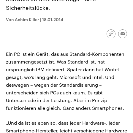
CDU, SPD und FDP regiert.-
aktuelle Weltgeschehen.
Sicherheitslücke.
Umfragen, Prognosen,
Wahlprogramme, aktuelle Berichte
Sendungen
Programm
Podcasts
und Hintergründe zu den Parteien
Von Achim Killer
|
18.01.2014
und Kandidaten der anstehenden
Wahl.
Audio-Archiv
Link
Emai
kopieren/te
Ein PC ist ein Gerät, das aus Standard-Komponenten
zusammengesetzt ist. Was Standard ist, hat
ursprünglich IBM definiert. Später dann hat Wintel
gesagt, wo’s lang geht, Microsoft und Intel. Und
deswegen – wegen der Standardisierung –
unterscheiden sich PCs auch kaum. Es gibt
Unterschiede in der Leistung. Aber im Prinzip
funktionieren alle gleich. Ganz anders Smartphones.
„Und da ist es eben so, dass jeder Hardware-, jeder
Smartphone-Hersteller, leicht verschiedene Hardware