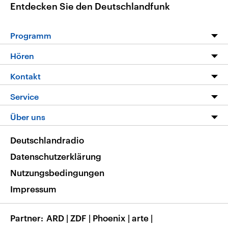
Entdecken Sie den Deutschlandfunk
Programm
Programm
Hören
Alle Sendungen
Livestream
Kontakt
Die Nachrichten
Audios
Hörerservice
Service
Nachrichtenleicht
Podcasts
Social Media
FAQ
Über uns
Neue Beiträge auf dlf.de
Deutschlandfunk App
Newsletter
Deutschlandradio
Themen-Schwerpunkte
Nachrichten App
Deutschlandradio
Veranstaltungen
Presse
Frequenzen
Datenschutzerklärung
Musikliste
Ausbildung und Karriere
Nutzungsbedingungen
RSS
Transparenz
Impressum
Korrekturen
Barrierefreiheit
Partner
ARD
|
ZDF
|
Phoenix
|
arte
|