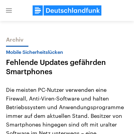
Close
menu
Archiv
Themen
Mobile Sicherheitslücken
Fehlende Updates gefährden
Smartphones
Die meisten PC-Nutzer verwenden eine
Firewall, Anti-Viren-Software und halten
Landtagswahl Sachsen-Anhalt
USA
Betriebssystem und Anwendungsprogramme
2026
Aktuelle Beiträge, Analys
Alle Informationen
Hintergründe
immer auf dem aktuellen Stand. Besitzer von
Sachsen-Anhalt wählt am 6.
Wirtschaftlich und militäri
September 2026 einen neuen
gehören die Vereinigten S
Smartphones hingegen sind oft mit uralter
Landtag. Seit 2021 wird das
den mächtigsten Ländern 
Software im Netz unterwegs – eine
Bundesland von einer Koalition aus
mit großem Einfluss auf d