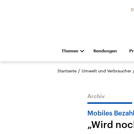
D
Themen
Sendungen
P
Die Nachrichten
Politik
/
Startseite
Umwelt und Verbraucher
Hörspiel und Feature
Musik
Archiv
Mobiles Bezah
„Wird noc
Landtagswahl Sachsen-
USA
Anhalt 2026
Aktuel