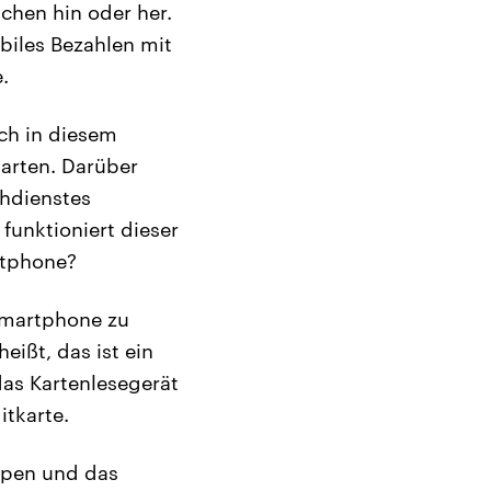
chen hin oder her.
biles Bezahlen mit
.
och in diesem
arten. Darüber
chdienstes
 funktioniert dieser
rtphone?
Smartphone zu
ißt, das ist ein
das Kartenlesegerät
itkarte.
ppen und das