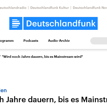
eutschlandradio
Deutschlandfunk Kultur
Deutschlandfunk No
rogramm
Podcasts
Audio-Archiv
Wirtschaft
Wissen
Kultur
Europa
Gesellschaf
/
"Wird noch Jahre dauern, bis es Mainstream wird"
len
h Jahre dauern, bis es Mains
Nahostkonflikt
Iran
le Beiträge,
Aktuelle Lage und
Aktuelle Lage und