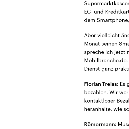
Supermarktkassen 
EC- und Kreditkar
dem Smartphone, d
Aber vielleicht ä
Monat seinen Sma
spreche ich jetzt
Mobilbranche.de. H
Dienst ganz prak
Florian Treiss:
Es 
bezahlen. Wir wer
kontaktloser Beza
heranhalte, wie s
Römermann:
Muss