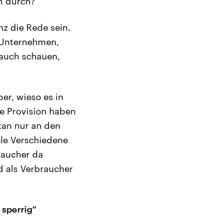
am durch?
z die Rede sein.
n-Unternehmen,
 auch schauen,
er, wieso es in
e Provision haben
tan nur an den
iele Verschiedene
raucher da
d als Verbraucher
 sperrig“