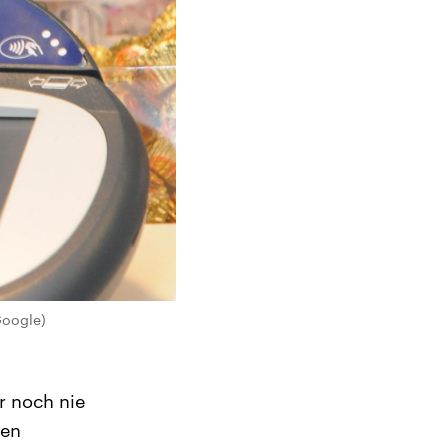
Google)
r noch nie
den