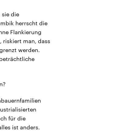
sie die
sambik herrscht die
ohne Flankierung
 riskiert man, dass
egrenzt werden.
beträchtliche
n?
nbauernfamilien
strialisierten
ch für die
les ist anders.