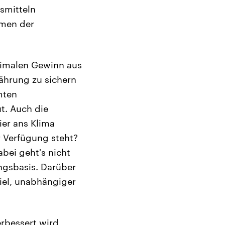
smitteln
hmen der
ximalen Gewinn aus
ährung zu sichern
mten
t. Auch die
ier ans Klima
r Verfügung steht?
bei geht's nicht
gsbasis. Darüber
iel, unabhängiger
rbessert wird,