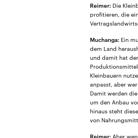
Reimer:
Die Klein
profitieren, die 
Vertragslandwirt
Muchanga:
Ein mu
dem Land herausho
und damit hat de
Produktionsmittel
Kleinbauern nutze
anpasst, aber wer
Damit werden die
um den Anbau von
hinaus steht die
von Nahrungsmitt
Reimer:
Aber wenn 