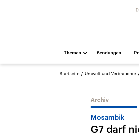
D
Themen
Sendungen
P
Die Nachrichten
Politik
/
Startseite
Umwelt und Verbraucher
Hörspiel und Feature
Musik
Archiv
Mosambik
G7 darf n
Landtagswahl Sachsen-
USA
Anhalt 2026
Aktuel