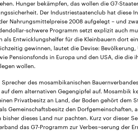
ehen. Hunger bekämpfen, das wollen die G7-Staaten
ungssicherheit. Der Industriestaatenclub hat diese In
 der Nahrungsmittelpreise 2008 aufgelegt – und zwar
ardendollar-schwere Programm setzt explizit auch mu
als Entwicklungshelfer für die Kleinbauern dort ein.
ichzeitig gewinnen, lautet die Devise: Bevölkerung
wie Pensionsfonds in Europa und den USA, die die i
nlegen wollen.
t Sprecher des mosambikanischen Bauernverbandes
 auf dem alternativen Gegengipfel auf. Mosambik k
keinen Privatbesitz an Land, der Boden gehört dem S
als Gemeinschaftsbesitz den Dorfgemeinschaften, a
 bisher dieses Land nur pachten. Kurz vor dieser S
Verband das G7-Programm zur Verbes¬serung der Er