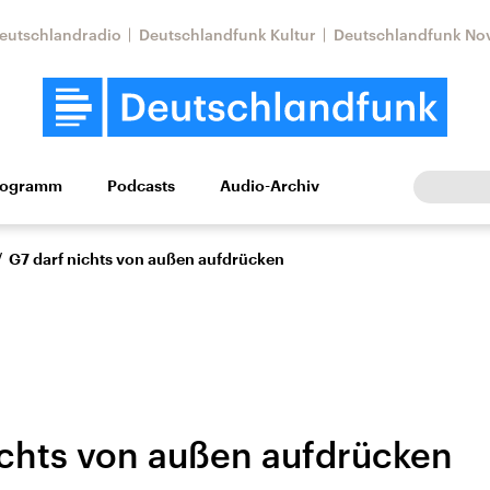
eutschlandradio
Deutschlandfunk Kultur
Deutschlandfunk No
rogramm
Podcasts
Audio-Archiv
Wirtschaft
Wissen
Kultur
Europa
Gesellschaf
/
G7 darf nichts von außen aufdrücken
ichts von außen aufdrücken
Nahostkonflikt
Iran
le Beiträge,
Aktuelle Lage und
Aktuelle Lage und