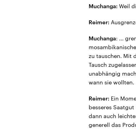
Muchanga:
Weil di
Reimer:
Ausgrenz
Muchanga
: ... g
mosambikanischen 
zu tauschen. Mit 
Tausch zugelassen
unabhängig machte
wann sie wollten.
Reimer:
Ein Momen
besseres Saatgut 
dann auch leichte
generell das Prod