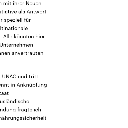
 mit ihrer Neuen
itiative als Antwort
 speziell für
ltinationale
 Alle könnten hier
, Unternehmen
hnen anvertrauten
 UNAC und tritt
ennt in Anknüpfung
taat
usländische
endung fragte ich
nährungssicherheit