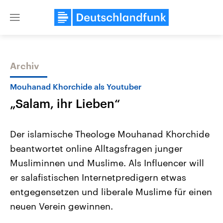
Close
menu
Archiv
Themen
Mouhanad Khorchide als Youtuber
„Salam, ihr Lieben“
Der islamische Theologe Mouhanad Khorchide
beantwortet online Alltagsfragen junger
Musliminnen und Muslime. Als Influencer will
Landtagswahl Sachsen-Anhalt
USA
er salafistischen Internetpredigern etwas
2026
Aktuelle Beiträge, Analys
Alle Informationen
entgegensetzen und liberale Muslime für einen
Hintergründe
Sachsen-Anhalt wählt am 6.
Wirtschaftlich und militäri
neuen Verein gewinnen.
September 2026 einen neuen
gehören die Vereinigten S
Landtag. Seit 2021 wird das
den mächtigsten Ländern 
Bundesland von einer Koalition aus
mit großem Einfluss auf d