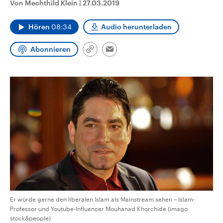
Von Mechthild Klein
|
27.03.2019
CDU, SPD und FDP regiert.-
aktuelle Weltgeschehen.
Umfragen, Prognosen,
Wahlprogramme, aktuelle Berichte
Hören
08:34
Audio herunterladen
Sendungen
Programm
Podcasts
und Hintergründe zu den Parteien
und Kandidaten der anstehenden
Wahl.
Abonnieren
Link
Email
Audio-Archiv
kopieren/teilen
Er würde gerne den liberalen Islam als Mainstream sehen – Islam-
Professor und Youtube-Influencer Mouhanad Khorchide (imago
stock&people)