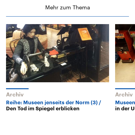
Mehr zum Thema
Archiv
Archiv
Reihe: Museen jenseits der Norm (3)
Museen 
Den Tod im Spiegel erblicken
in der 