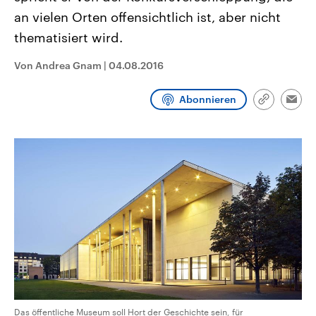
aktuelle Weltgeschehen.
Diese wird wie die Hisboll
an vielen Orten offensichtlich ist, aber nicht
Libanon vom Iran unterstüt
thematisiert wird.
Sendungen
Programm
Podcasts
Von Andrea Gnam
|
04.08.2016
Audio-Archiv
Abonnieren
Link
Emai
kopieren/te
Das öffentliche Museum soll Hort der Geschichte sein, für