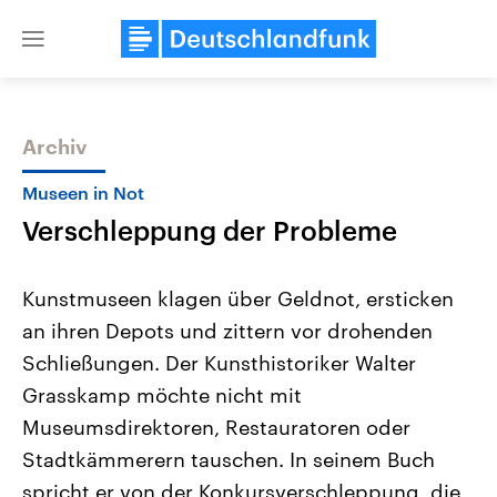
Close
menu
Archiv
Themen
Museen in Not
Verschleppung der Probleme
Kunstmuseen klagen über Geldnot, ersticken
an ihren Depots und zittern vor drohenden
Schließungen. Der Kunsthistoriker Walter
USA
Nahostkonflikt
Grasskamp möchte nicht mit
Aktuelle Beiträge, Analysen und
Aktuelle Lage und Hinter
Der Überfall der palästine
Hintergründe
Museumsdirektoren, Restauratoren oder
Wirtschaftlich und militärisch
Terrororganisation Hamas
Stadtkämmerern tauschen. In seinem Buch
gehören die Vereinigten Staaten zu
Oktober 2023 auf Israel ha
den mächtigsten Ländern der Erde,
Region wieder die Gewalt 
spricht er von der Konkursverschleppung, die
mit großem Einfluss auf das
Israel möchte die Hamas z