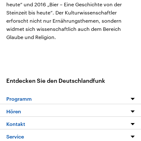
heute“ und 2016 „Bier – Eine Geschichte von der
Steinzeit bis heute“. Der Kulturwissenschaftler
erforscht nicht nur Ernährungsthemen, sondern
widmet sich wissenschaftlich auch dem Bereich
Glaube und Religion.
Entdecken Sie den Deutschlandfunk
Programm
Programm
Hören
Alle Sendungen
Livestream
Kontakt
Die Nachrichten
Audios
Hörerservice
Service
Nachrichtenleicht