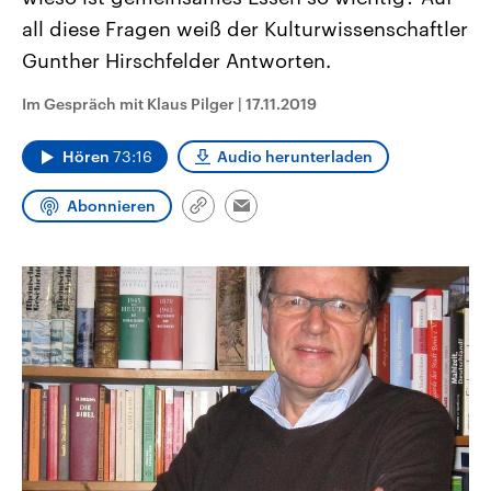
CDU, SPD und FDP regiert.-
aktuelle Weltgeschehen.
all diese Fragen weiß der Kulturwissenschaftler
Umfragen, Prognosen,
Wahlprogramme, aktuelle Berichte
Gunther Hirschfelder Antworten.
Sendungen
Programm
Podcasts
und Hintergründe zu den Parteien
und Kandidaten der anstehenden
Wahl.
Im Gespräch mit Klaus Pilger
|
17.11.2019
Audio-Archiv
Hören
73:16
Audio herunterladen
Abonnieren
Link
Email
kopieren/teilen