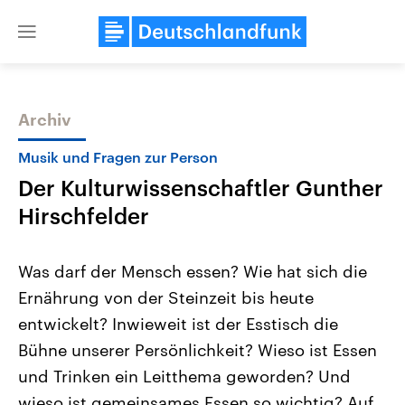
Close
menu
Archiv
Themen
Musik und Fragen zur Person
Der Kulturwissenschaftler Gunther
Hirschfelder
Was darf der Mensch essen? Wie hat sich die
Ernährung von der Steinzeit bis heute
Landtagswahl Sachsen-Anhalt
USA
entwickelt? Inwieweit ist der Esstisch die
2026
Aktuelle Beiträge, Analys
Alle Informationen
Hintergründe
Bühne unserer Persönlichkeit? Wieso ist Essen
Sachsen-Anhalt wählt am 6.
Wirtschaftlich und militäri
September 2026 einen neuen
gehören die Vereinigten S
und Trinken ein Leitthema geworden? Und
Landtag. Seit 2021 wird das
den mächtigsten Ländern 
wieso ist gemeinsames Essen so wichtig? Auf
Bundesland von einer Koalition aus
mit großem Einfluss auf d