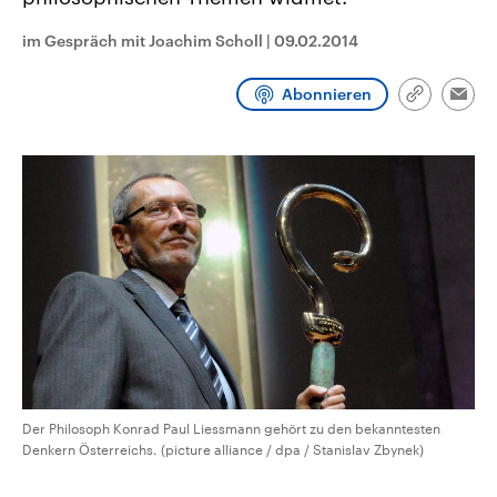
CDU, SPD und FDP regiert.-
aktuelle Weltgeschehen.
Umfragen, Prognosen,
im Gespräch mit Joachim Scholl
|
09.02.2014
Wahlprogramme, aktuelle Berichte
Sendungen
Programm
Podcasts
und Hintergründe zu den Parteien
und Kandidaten der anstehenden
Abonnieren
Wahl.
Link
Emai
kopieren/te
Audio-Archiv
Der Philosoph Konrad Paul Liessmann gehört zu den bekanntesten
Denkern Österreichs. (picture alliance / dpa / Stanislav Zbynek)