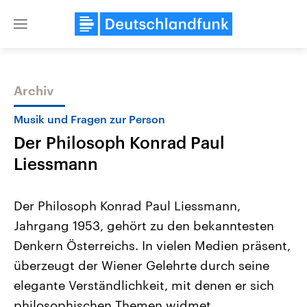
Close
menu
Archiv
Themen
Musik und Fragen zur Person
Der Philosoph Konrad Paul
Liessmann
Der Philosoph Konrad Paul Liessmann,
Jahrgang 1953, gehört zu den bekanntesten
Landtagswahl Sachsen-Anhalt
USA
Denkern Österreichs. In vielen Medien präsent,
2026
Aktuelle Beiträge, Analys
Alle Informationen
Hintergründe
überzeugt der Wiener Gelehrte durch seine
Sachsen-Anhalt wählt am 6.
Wirtschaftlich und militäri
September 2026 einen neuen
gehören die Vereinigten S
elegante Verständlichkeit, mit denen er sich
Landtag. Seit 2021 wird das
den mächtigsten Ländern 
philosophischen Themen widmet.
Bundesland von einer Koalition aus
mit großem Einfluss auf d