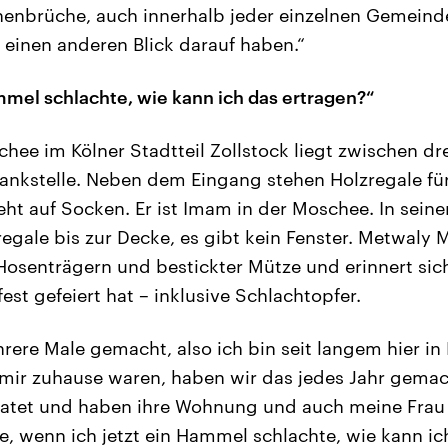
enbrüche, auch innerhalb jeder einzelnen Gemeinde
e einen anderen Blick darauf haben.“
mel schlachte, wie kann ich das ertragen?“
hee im Kölner Stadtteil Zollstock liegt zwischen dr
ankstelle. Neben dem Eingang stehen Holzregale fü
t auf Socken. Er ist Imam in der Moschee. In seine
egale bis zur Decke, es gibt kein Fenster. Metwaly M
osenträgern und bestickter Mütze und erinnert sich,
est gefeiert hat – inklusive Schlachtopfer.
rere Male gemacht, also ich bin seit langem hier in
i mir zuhause waren, haben wir das jedes Jahr gemach
iratet und haben ihre Wohnung und auch meine Frau i
se, wenn ich jetzt ein Hammel schlachte, wie kann ic