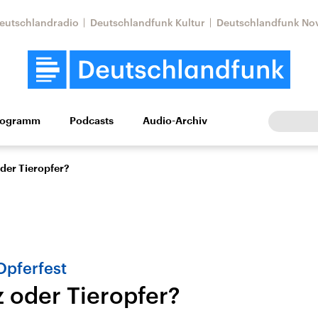
eutschlandradio
Deutschlandfunk Kultur
Deutschlandfunk No
rogramm
Podcasts
Audio-Archiv
Wirtschaft
Wissen
Kultur
Europa
Gesellschaf
der Tieropfer?
Opferfest
z oder Tieropfer?
Nahostkonflikt
Iran
le Beiträge,
Aktuelle Lage und
Aktuelle Lage und