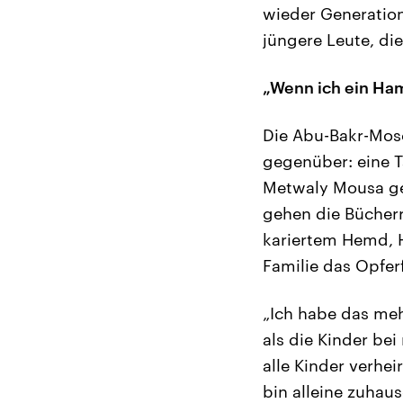
wieder Generation
jüngere Leute, di
„Wenn ich ein Ham
Die Abu-Bakr-Mosc
gegenüber: eine T
Metwaly Mousa geh
gehen die Bücherr
kariertem Hemd, H
Familie das Opferf
„Ich habe das meh
als die Kinder be
alle Kinder verhe
bin alleine zuhau