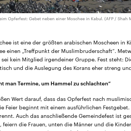
im Opferfest: Gebet neben einer Moschee in Kabul. (AFP / Shah M
hee ist eine der größten arabischen Moscheen in Kö
ee einen „Treffpunkt der Muslimbruderschaft“. Met
r sei kein Mitglied irgendeiner Gruppe. Fest steht: D
tisch und die Auslegung des Korans eher streng und
cht man Termine, um Hammel zu schlachten“
ßen Wert darauf, dass das Opferfest nach muslimi
e Feier beginnt mit einem ausführlichen Festgebet.
ennt. Auch das anschließende Gemeindefest ist ge
, feiern die Frauen, unten die Männer und die Kinder