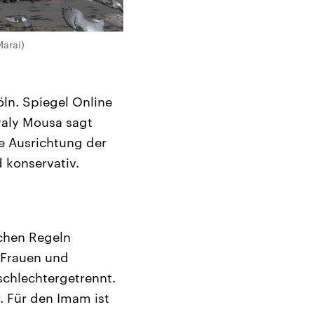
arai)
ln. Spiegel Online
waly Mousa sagt
ie Ausrichtung der
 konservativ.
schen Regeln
 Frauen und
schlechtergetrennt.
. Für den Imam ist