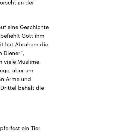
forscht an der
auf eine Geschichte
befiehlt Gott ihm
mit hat Abraham die
n Diener“,
n viele Muslime
iege, aber am
d an Arme und
Drittel behält die
ferfest ein Tier