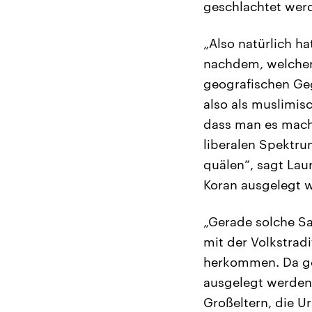
geschlachtet werd
„Also natürlich h
nachdem, welcher
geografischen Geg
also als muslimis
dass man es mach
liberalen Spektrum
quälen“, sagt Lau
Koran ausgelegt w
„Gerade solche Sa
mit der Volkstradi
herkommen. Da ge
ausgelegt werden 
Großeltern, die U