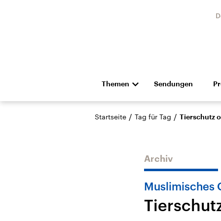
D
Themen
Sendungen
P
Die Nachrichten
Politik
/
/
Startseite
Tag für Tag
Tierschutz o
Hörspiel und Feature
Musik
Archiv
Muslimisches 
Tierschut
Landtagswahl Sachsen-
USA
Anhalt 2026
Aktuel