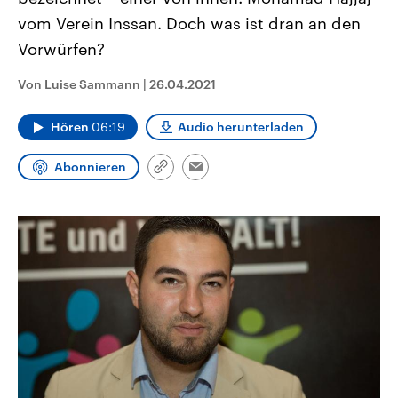
CDU, SPD und FDP regiert.-
aktuelle Weltgeschehen.
vom Verein Inssan. Doch was ist dran an den
Umfragen, Prognosen,
Wahlprogramme, aktuelle Berichte
Vorwürfen?
Sendungen
Programm
Podcasts
und Hintergründe zu den Parteien
und Kandidaten der anstehenden
Wahl.
Von Luise Sammann
|
26.04.2021
Audio-Archiv
Hören
06:19
Audio herunterladen
Abonnieren
Link
Email
kopieren/teilen