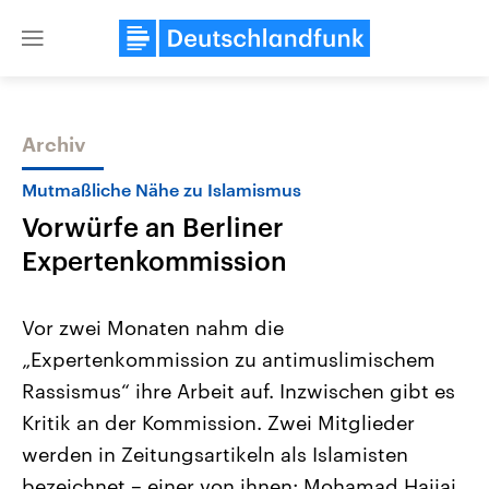
Close
menu
Archiv
Themen
Mutmaßliche Nähe zu Islamismus
Vorwürfe an Berliner
Expertenkommission
Vor zwei Monaten nahm die
„Expertenkommission zu antimuslimischem
Landtagswahl Sachsen-Anhalt
USA
Rassismus“ ihre Arbeit auf. Inzwischen gibt es
2026
Aktuelle Beiträge, Analys
Alle Informationen
Hintergründe
Kritik an der Kommission. Zwei Mitglieder
Sachsen-Anhalt wählt am 6.
Wirtschaftlich und militäri
September 2026 einen neuen
gehören die Vereinigten S
werden in Zeitungsartikeln als Islamisten
Landtag. Seit 2021 wird das
den mächtigsten Ländern 
bezeichnet – einer von ihnen: Mohamad Hajjaj
Bundesland von einer Koalition aus
mit großem Einfluss auf d