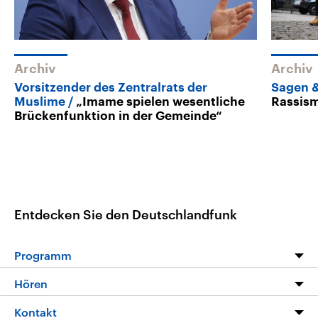
Archiv
Archiv
Vorsitzender des Zentralrats der
Sagen 
Muslime
„Imame spielen wesentliche
Rassis
Brückenfunktion in der Gemeinde“
Entdecken Sie den Deutschlandfunk
Programm
Programm
Hören
Alle Sendungen
Livestream
Kontakt