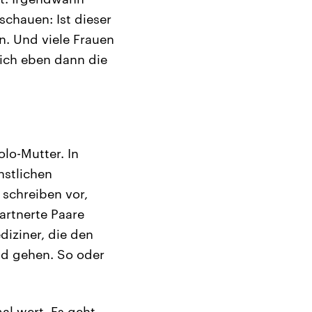
 schauen: Ist dieser
n. Und viele Frauen
ich eben dann die
olo-Mutter. In
nstlichen
schreiben vor,
artnerte Paare
diziner, die den
nd gehen. So oder
al wert. Es geht