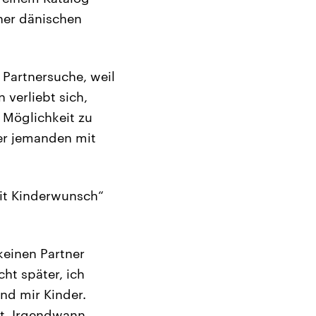
ner dänischen
e Partnersuche, weil
verliebt sich,
e Möglichkeit zu
ber jemanden mit
mit Kinderwunsch“
keinen Partner
cht später, ich
nd mir Kinder.
it. Irgendwann