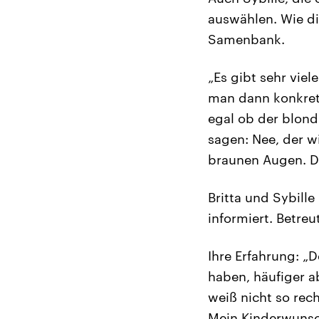
auswählen. Wie di
Samenbank.
„Es gibt sehr viel
man dann konkret 
egal ob der blond 
sagen: Nee, der w
braunen Augen. Da
Britta und Sybill
informiert. Betre
Ihre Erfahrung: „D
haben, häufiger ab
weiß nicht so rec
Mein Kinderwunsc