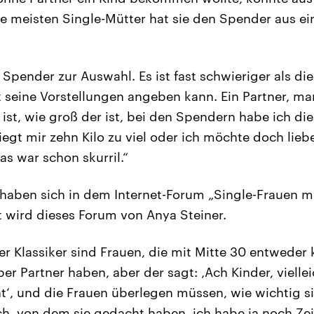
e meisten Single-Mütter hat sie den Spender aus ei
e Spender zur Auswahl. Es ist fast schwieriger als di
seine Vorstellungen angeben kann. Ein Partner, man 
ist, wie groß der ist, bei den Spendern habe ich di
iegt mir zehn Kilo zu viel oder ich möchte doch lie
s war schon skurril.“
e haben sich in dem Internet-Forum „Single-Frauen 
ut wird dieses Forum von Anya Steiner.
er Klassiker sind Frauen, die mit Mitte 30 entweder 
er Partner haben, aber der sagt: ‚Ach Kinder, viellei
ht‘, und die Frauen überlegen müssen, wie wichtig si
h, von dem sie gedacht haben, ich habe ja noch Ze