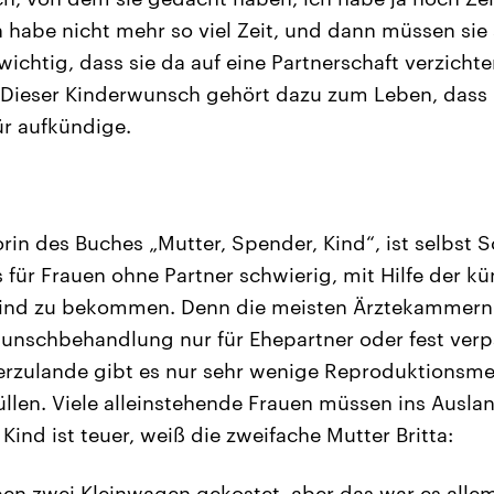
ich habe nicht mehr so viel Zeit, und dann müssen sie
ichtig, dass sie da auf eine Partnerschaft verzichte
 Dieser Kinderwunsch gehört dazu zum Leben, dass 
ür aufkündige.
e
rin des Buches „Mutter, Spender, Kind“, ist selbst S
 für Frauen ohne Partner schwierig, mit Hilfe der kü
Kind zu bekommen. Denn die meisten Ärztekammern 
unschbehandlung nur für Ehepartner oder fest verp
ierzulande gibt es nur sehr wenige Reproduktionsme
llen. Viele alleinstehende Frauen müssen ins Ausla
ind ist teuer, weiß die zweifache Mutter Britta:
en zwei Kleinwagen gekostet, aber das war es allem