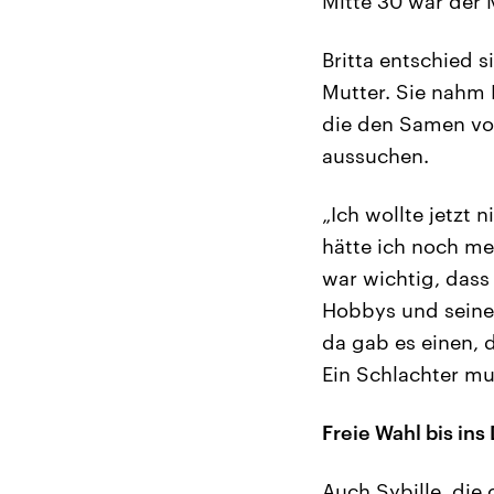
Mitte 30 war der 
Britta entschied 
Mutter. Sie nahm 
die den Samen von
aussuchen.
„Ich wollte jetzt 
hätte ich noch me
war wichtig, dass
Hobbys und seinen
da gab es einen, 
Ein Schlachter mus
Freie Wahl bis ins 
Auch Sybille, die