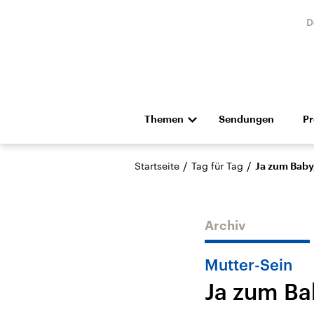
D
Themen
Sendungen
P
Die Nachrichten
Politik
/
/
Startseite
Tag für Tag
Ja zum Baby
Hörspiel und Feature
Musik
Archiv
Mutter-Sein
Ja zum Ba
Landtagswahl Sachsen-
USA
Anhalt 2026
Aktuel