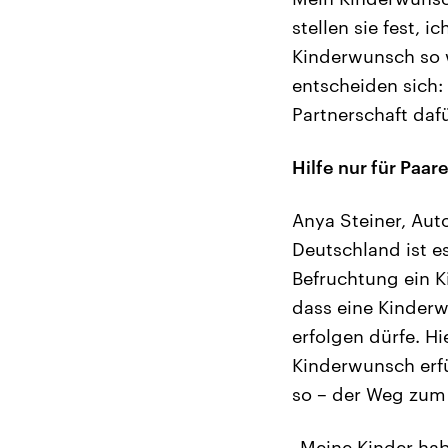
stellen sie fest, 
Kinderwunsch so w
entscheiden sich:
Partnerschaft daf
Hilfe nur für Paar
Anya Steiner, Auto
Deutschland ist es
Befruchtung ein 
dass eine Kinderw
erfolgen dürfe. H
Kinderwunsch erfü
so – der Weg zum K
„Meine Kinder hab