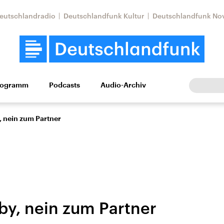
eutschlandradio
Deutschlandfunk Kultur
Deutschlandfunk No
rogramm
Podcasts
Audio-Archiv
Wirtschaft
Wissen
Kultur
Europa
Gesellschaf
, nein zum Partner
by, nein zum Partner
Nahostkonflikt
Iran
le Beiträge,
Aktuelle Lage und
Aktuelle Lage und