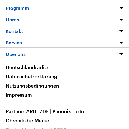
Programm
Programm
Hören
Alle Sendungen
Livestream
Kontakt
Die Nachrichten
Audios
Hörerservice
Service
Nachrichtenleicht
Podcasts
Social Media
FAQ
Über uns
Neue Beiträge auf dlf.de
Deutschlandfunk App
Newsletter
Deutschlandradio
Themen-Schwerpunkte
Nachrichten App
Deutschlandradio
Veranstaltungen
Presse
Frequenzen
Datenschutzerklärung
Musikliste
Ausbildung und Karriere
Nutzungsbedingungen
RSS
Transparenz
Impressum
Korrekturen
Barrierefreiheit
Partner
ARD
|
ZDF
|
Phoenix
|
arte
|
Chronik der Mauer