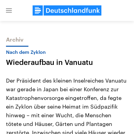
Close
menu
Archiv
Themen
Nach dem Zyklon
Wiederaufbau in Vanuatu
Der Präsident des kleinen Inselreiches Vanuatu
war gerade in Japan bei einer Konferenz zur
Katastrophenvorsorge eingetroffen, da fegte
Landtagswahl Sachsen-Anhalt
USA
ein Zyklon über seine Heimat im Südpazifik
2026
Aktuelle Beiträge, Analys
Alle Informationen
hinweg – mit einer Wucht, die Menschen
Hintergründe
Sachsen-Anhalt wählt am 6.
Wirtschaftlich und militäri
tötete und Häuser, Gärten und Plantagen
September 2026 einen neuen
gehören die Vereinigten S
Landtag. Seit 2021 wird das
den mächtigsten Ländern 
zerstörte. Inzwischen sind viele Häuser wieder
Bundesland von einer Koalition aus
mit großem Einfluss auf d