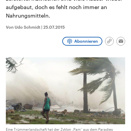
CDU, SPD und FDP regiert.-
aktuelle Weltgeschehen.
aufgebaut, doch es fehlt noch immer an
Umfragen, Prognosen,
Wahlprogramme, aktuelle Berichte
Nahrungsmitteln.
Sendungen
Programm
Podcasts
und Hintergründe zu den Parteien
und Kandidaten der anstehenden
Wahl.
Von Udo Schmidt
|
25.07.2015
Audio-Archiv
Abonnieren
Link
Emai
kopieren/te
Eine Trümmerlandschaft hat der Zyklon „Pam“ aus dem Paradies