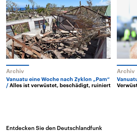
Archiv
Archiv
Vanuatu eine Woche nach Zyklon „Pam“
Vanuat
Alles ist verwüstet, beschädigt, ruiniert
Verwüs
Entdecken Sie den Deutschlandfunk