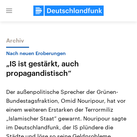
Close
menu
Archiv
Themen
Nach neuen Eroberungen
„IS ist gestärkt, auch
propagandistisch“
Der außenpolitische Sprecher der Grünen-
Bundestagsfraktion, Omid Nouripour, hat vor
Landtagswahl Sachsen-Anhalt
USA
einem weiteren Erstarken der Terrormiliz
2026
Aktuelle Beiträge, Analys
Alle Informationen
Hintergründe
„Islamischer Staat“ gewarnt. Nouripour sagte
Sachsen-Anhalt wählt am 6.
Wirtschaftlich und militäri
September 2026 einen neuen
gehören die Vereinigten S
im Deutschlandfunk, der IS plündere die
Landtag. Seit 2021 wird das
den mächtigsten Ländern 
Städte und löse so seine Geldprobleme.
Bundesland von einer Koalition aus
mit großem Einfluss auf d