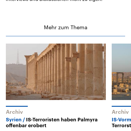
Mehr zum Thema
Archiv
Archiv
Syrien
IS-Terroristen haben Palmyra
IS-Vor
offenbar erobert
Terrors