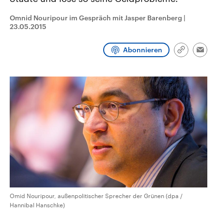
CDU, SPD und FDP regiert.-
aktuelle Weltgeschehen.
Umfragen, Prognosen,
Omnid Nouripour im Gespräch mit Jasper Barenberg
|
Wahlprogramme, aktuelle Berichte
23.05.2015
Sendungen
Programm
Podcasts
und Hintergründe zu den Parteien
und Kandidaten der anstehenden
Wahl.
Abonnieren
Audio-Archiv
Link
Emai
kopieren/te
Omid Nouripour, außenpolitischer Sprecher der Grünen (dpa /
Hannibal Hanschke)