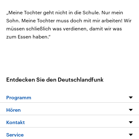
„Meine Tochter geht nicht in die Schule. Nur mein
Sohn. Meine Tochter muss doch mit mir arbeiten! Wir
müssen schließlich was verdienen, damit wir was
zum Essen haben.“
Entdecken Sie den Deutschlandfunk
Programm
Programm
Hören
Alle Sendungen
Livestream
Kontakt
Die Nachrichten
Audios
Hörerservice
Service
Nachrichtenleicht