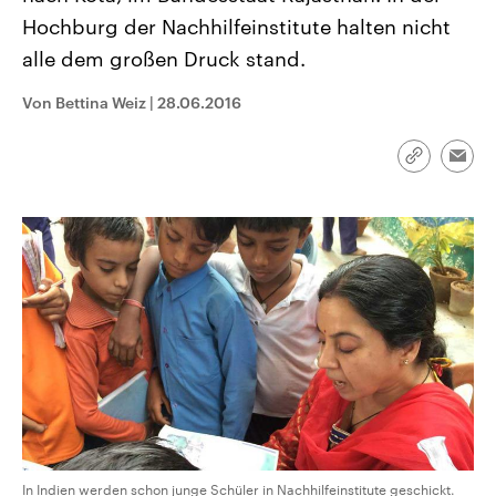
CDU, SPD und FDP regiert.-
aktuelle Weltgeschehen.
Hochburg der Nachhilfeinstitute halten nicht
Umfragen, Prognosen,
Wahlprogramme, aktuelle Berichte
alle dem großen Druck stand.
Sendungen
Programm
Podcasts
und Hintergründe zu den Parteien
und Kandidaten der anstehenden
Wahl.
Von Bettina Weiz
|
28.06.2016
Audio-Archiv
Link
Emai
kopieren/te
In Indien werden schon junge Schüler in Nachhilfeinstitute geschickt.