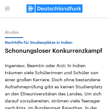
Close
menu
Archiv
Themen
Nachhilfe für Studienplätze in Indien
Schonungsloser Konkurrenzkampf
Ingenieur, Beamtin oder Arzt: In Indien
träumen viele Schülerinnen und Schüler von
einer großen Karriere. Doch ohne bestandene
Landtagswahl Sachsen-Anhalt
USA
Aufnahmeprüfung gibt es keinen Studienplatz
2026
Aktuelle Beiträge, Analys
Alle Informationen
an den Eliteuniversitäten des Landes. Um sich
Hintergründe
Sachsen-Anhalt wählt am 6.
Wirtschaftlich und militäri
darauf vorzubereiten, strömen viele Teenager
September 2026 einen neuen
gehören die Vereinigten S
Landtag. Seit 2021 wird das
den mächtigsten Ländern 
nach Kota, im Bundesstaat Rajasthan. In der
Bundesland von einer Koalition aus
mit großem Einfluss auf d