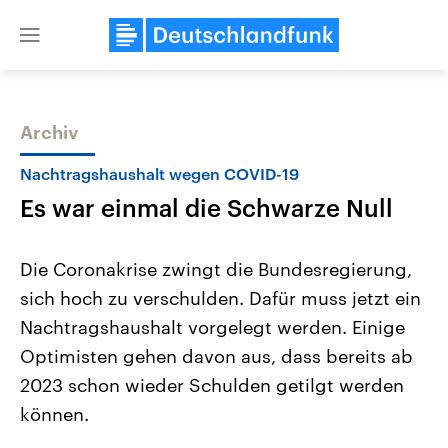
Close
menu
Archiv
Themen
Nachtragshaushalt wegen COVID-19
Es war einmal die Schwarze Null
Die Coronakrise zwingt die Bundesregierung,
sich hoch zu verschulden. Dafür muss jetzt ein
Nachtragshaushalt vorgelegt werden. Einige
Landtagswahl Sachsen-Anhalt
USA
Optimisten gehen davon aus, dass bereits ab
2026
Aktuelle Beiträge, Analys
Alle Informationen
2023 schon wieder Schulden getilgt werden
Hintergründe
Sachsen-Anhalt wählt am 6.
Wirtschaftlich und militäri
können.
September 2026 einen neuen
gehören die Vereinigten S
Landtag. Seit 2021 wird das
den mächtigsten Ländern 
Bundesland von einer Koalition aus
mit großem Einfluss auf d