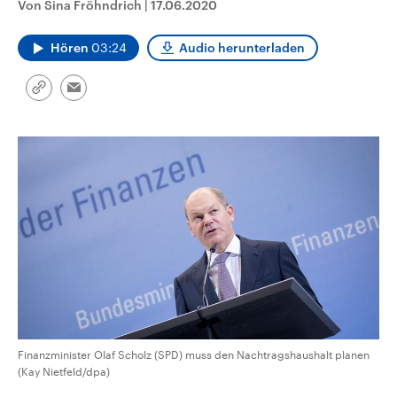
Von Sina Fröhndrich
|
17.06.2020
CDU, SPD und FDP regiert.-
aktuelle Weltgeschehen.
Umfragen, Prognosen,
Wahlprogramme, aktuelle Berichte
Hören
03:24
Audio herunterladen
Sendungen
Programm
Podcasts
und Hintergründe zu den Parteien
und Kandidaten der anstehenden
Wahl.
Link
Email
Audio-Archiv
kopieren/teilen
Finanzminister Olaf Scholz (SPD) muss den Nachtragshaushalt planen
(Kay Nietfeld/dpa)