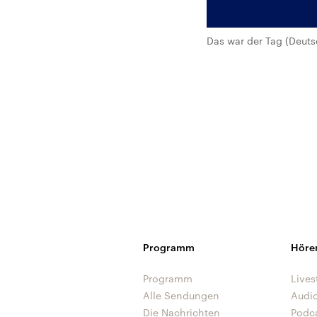
Das war der Tag (Deuts
Programm
Höre
Programm
Lives
Alle Sendungen
Audi
Die Nachrichten
Podc