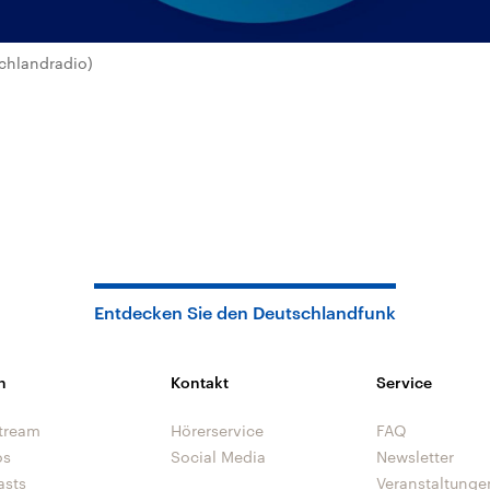
chlandradio)
Entdecken Sie den Deutschlandfunk
n
Kontakt
Service
tream
Hörerservice
FAQ
os
Social Media
Newsletter
asts
Veranstaltunge