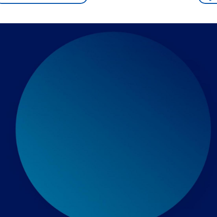
sen und
Hintergründe
Hintergründe
Der Überfall der
Der Iran – seit der
rgründe
haftlich und
palästinensischen
Islamischen Revolu
risch gehören die
Terrororganisation
1979 auch Islamisc
igten Staaten zu
Hamas im Oktober 2023
Republik Iran – ist e
ächtigsten
auf Israel hat in der
von einem
n der Erde, mit
Region wieder die
Religionsführer auto
 Einfluss auf das
Gewalt entfacht. Israel
regierter Staat im 
le Weltgeschehen.
möchte die Hamas
Osten. Eine Feindsc
zerstören. Diese wird wie
zu Israel und zu de
die Hisbollah im Libanon
ist fest in der
vom Iran unterstützt.
Staatsideologie
verankert.