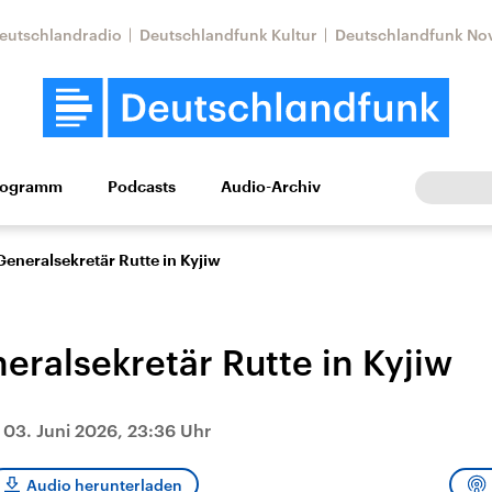
eutschlandradio
Deutschlandfunk Kultur
Deutschlandfunk No
rogramm
Podcasts
Audio-Archiv
Wirtschaft
Wissen
Kultur
Europa
Gesellschaf
neralsekretär Rutte in Kyjiw
ralsekretär Rutte in Kyjiw
|
03. Juni 2026, 23:36 Uhr
Nahostkonflikt
Iran
le Beiträge,
Aktuelle Lage und
Aktuelle Lage und
Audio herunterladen