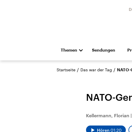
D
Themen
Sendungen
P
Die Nachrichten
Politik
/
/
Startseite
Das war der Tag
NATO-Ge
Hörspiel und Feature
Musik
NATO-Gene
Kellermann, Florian
Landtagswahl Sachsen-
USA
Anhalt 2026
Aktuel
Hören
01:20