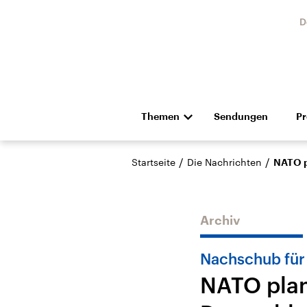
D
Themen
Sendungen
P
Die Nachrichten
Politik
/
/
Startseite
Die Nachrichten
NATO p
Hörspiel und Feature
Musik
Archiv
Nachschub für
NATO plan
Landtagswahl Sachsen-
USA
Anhalt 2026
Aktuel