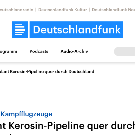
eutschlandradio
Deutschlandfunk Kultur
Deutschlandfunk No
rogramm
Podcasts
Audio-Archiv
Wirtschaft
Wissen
Kultur
Europa
Gesellschaf
lant Kerosin-Pipeline quer durch Deutschland
 Kampfflugzeuge
t Kerosin-Pipeline quer durc
Nahostkonflikt
Iran
le Beiträge,
Aktuelle Lage und
Aktuelle Lage und