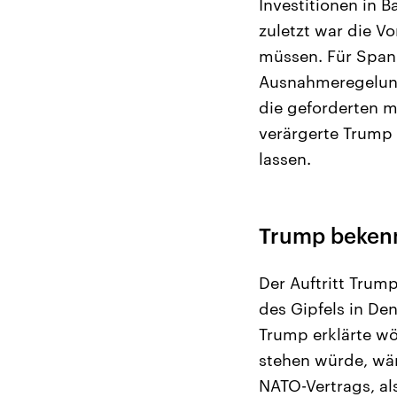
Investitionen in 
zuletzt war die V
müssen. Für Spanie
Ausnahmeregelung
die geforderten m
verärgerte Trump 
lassen.
Trump bekenn
Der Auftritt Trum
des Gipfels in De
Trump erklärte wö
stehen würde, wäre
NATO-Vertrags, als