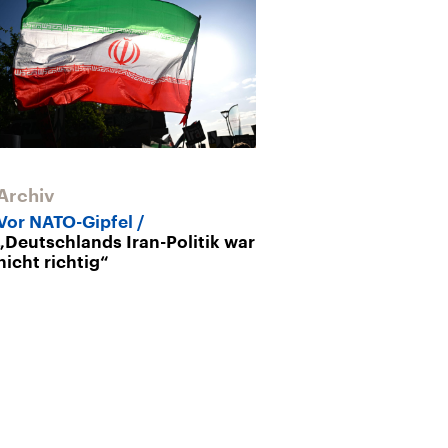
Archiv
NATO-Gipfel
eine massive 
Vor NATO-Gipfel
„Deutschlands Iran-Politik war
nicht richtig“