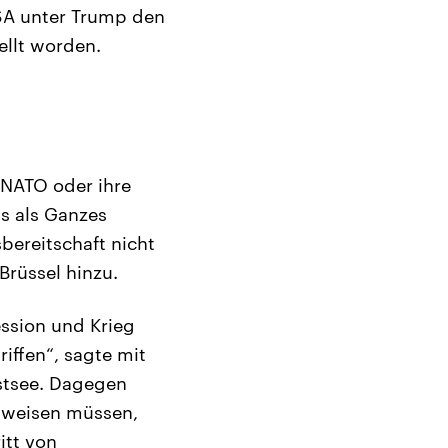
USA unter Trump den
ellt worden.
 NATO oder ihre
is als Ganzes
bereitschaft nicht
Brüssel hinzu.
ession und Krieg
iffen“, sagte mit
stsee. Dagegen
inweisen müssen,
itt von