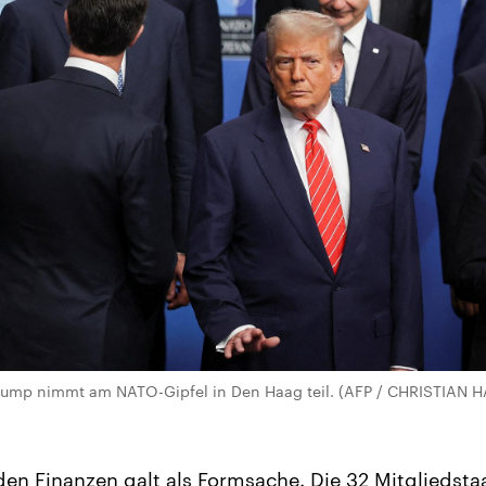
rump nimmt am NATO-Gipfel in Den Haag teil. (AFP / CHRISTIAN
den Finanzen galt als Formsache. Die 32 Mitgliedsta