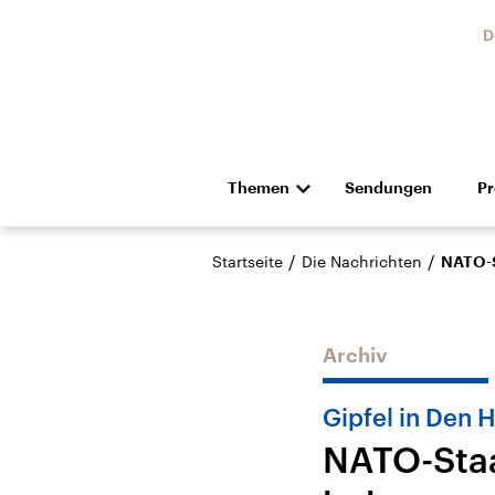
D
Themen
Sendungen
P
Die Nachrichten
Politik
/
/
Startseite
Die Nachrichten
NATO-S
Hörspiel und Feature
Musik
Archiv
Gipfel in Den 
NATO-Staa
Landtagswahl Sachsen-
USA
Anhalt 2026
Aktuel