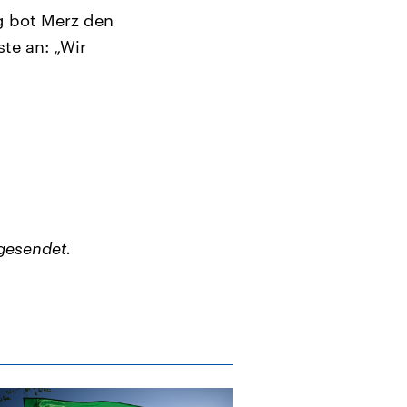
 bot Merz den
te an: „Wir
gesendet.