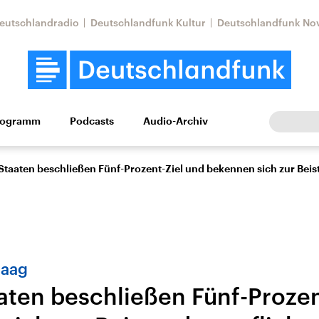
eutschlandradio
Deutschlandfunk Kultur
Deutschlandfunk No
rogramm
Podcasts
Audio-Archiv
Wirtschaft
Wissen
Kultur
Europa
Gesellschaf
taaten beschließen Fünf-Prozent-Ziel und bekennen sich zur Beis
Haag
ten beschließen Fünf-Prozen
Nahostkonflikt
Iran
le Beiträge,
Aktuelle Lage und
Aktuelle Lage und