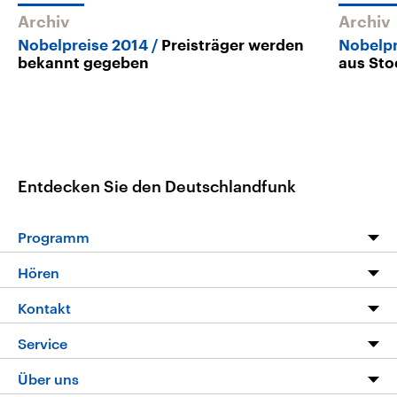
Archiv
Archiv
Nobelpreise 2014
Preisträger werden
Nobelpr
bekannt gegeben
aus St
Entdecken Sie den Deutschlandfunk
Programm
Programm
Hören
Alle Sendungen
Livestream
Kontakt
Die Nachrichten
Audios
Hörerservice
Service
Nachrichtenleicht
Podcasts
Social Media
FAQ
Über uns
Neue Beiträge auf dlf.de
Deutschlandfunk App