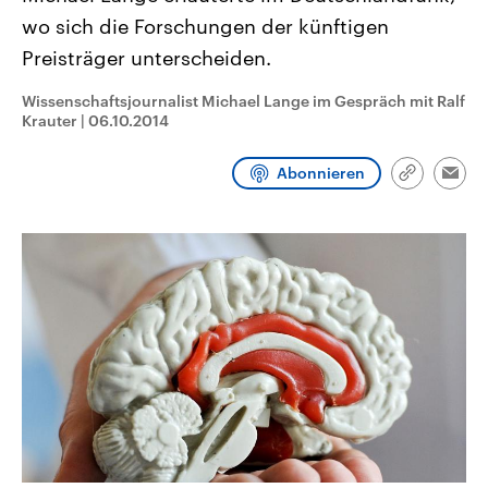
CDU, SPD und FDP regiert.-
aktuelle Weltgeschehen.
wo sich die Forschungen der künftigen
Umfragen, Prognosen,
Wahlprogramme, aktuelle Berichte
Preisträger unterscheiden.
Sendungen
Programm
Podcasts
und Hintergründe zu den Parteien
und Kandidaten der anstehenden
Wahl.
Wissenschaftsjournalist Michael Lange im Gespräch mit Ralf
Krauter
Audio-Archiv
|
06.10.2014
Abonnieren
Link
Emai
kopieren/te