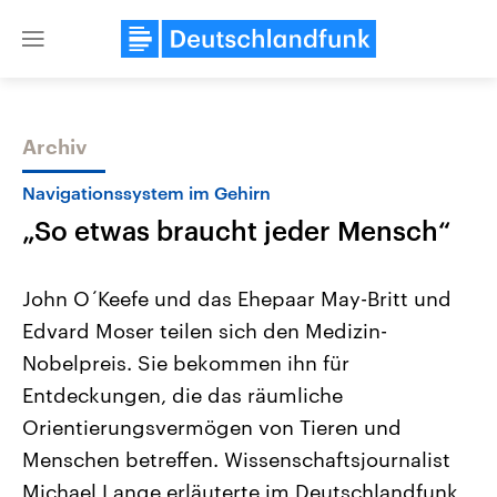
Close
menu
Archiv
Themen
Navigationssystem im Gehirn
„So etwas braucht jeder Mensch“
John O´Keefe und das Ehepaar May-Britt und
Edvard Moser teilen sich den Medizin-
Nobelpreis. Sie bekommen ihn für
Landtagswahl Sachsen-Anhalt
USA
Entdeckungen, die das räumliche
2026
Aktuelle Beiträge, Analys
Alle Informationen
Orientierungsvermögen von Tieren und
Hintergründe
Sachsen-Anhalt wählt am 6.
Wirtschaftlich und militäri
Menschen betreffen. Wissenschaftsjournalist
September 2026 einen neuen
gehören die Vereinigten S
Landtag. Seit 2021 wird das
den mächtigsten Ländern 
Michael Lange erläuterte im Deutschlandfunk,
Bundesland von einer Koalition aus
mit großem Einfluss auf d