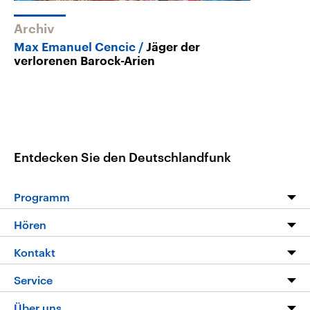
Archiv
Max Emanuel Cencic
Jäger der
verlorenen Barock-Arien
Entdecken Sie den Deutschlandfunk
Programm
Programm
Hören
Alle Sendungen
Livestream
Kontakt
Die Nachrichten
Audios
Hörerservice
Service
Nachrichtenleicht
Podcasts
Social Media
FAQ
Über uns
Neue Beiträge auf dlf.de