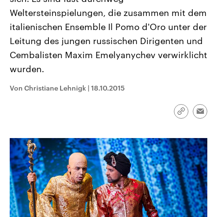
CDU, SPD und FDP regiert.-
aktuelle Weltgeschehen.
Weltersteinspielungen, die zusammen mit dem
Umfragen, Prognosen,
Wahlprogramme, aktuelle Berichte
italienischen Ensemble Il Pomo d'Oro unter der
Sendungen
Programm
Podcasts
und Hintergründe zu den Parteien
und Kandidaten der anstehenden
Leitung des jungen russischen Dirigenten und
Wahl.
Cembalisten Maxim Emelyanychev verwirklicht
Audio-Archiv
wurden.
Von Christiane Lehnigk
|
18.10.2015
Link
Emai
kopieren/te