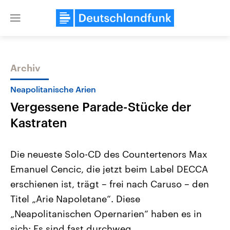
Close
menu
Archiv
Themen
Neapolitanische Arien
Vergessene Parade-Stücke der
Kastraten
Die neueste Solo-CD des Countertenors Max
Emanuel Cencic, die jetzt beim Label DECCA
Landtagswahl Sachsen-Anhalt
USA
erschienen ist, trägt – frei nach Caruso – den
2026
Aktuelle Beiträge, Analys
Alle Informationen
Hintergründe
Titel „Arie Napoletane“. Diese
Sachsen-Anhalt wählt am 6.
Wirtschaftlich und militäri
September 2026 einen neuen
gehören die Vereinigten S
„Neapolitanischen Opernarien“ haben es in
Landtag. Seit 2021 wird das
den mächtigsten Ländern 
sich: Es sind fast durchweg
Bundesland von einer Koalition aus
mit großem Einfluss auf d