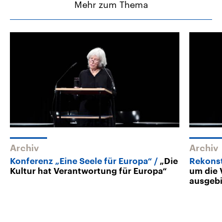
Mehr zum Thema
Archiv
Archiv
Konferenz „Eine Seele für Europa“
„Die
Rekonst
Kultur hat Verantwortung für Europa“
um die 
ausgebi