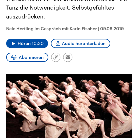
CDU, SPD und FDP regiert.-
aktuelle Weltgeschehen.
Tanz die Notwendigkeit, Selbstgefühltes
Umfragen, Prognosen,
Wahlprogramme, aktuelle Berichte
auszudrücken.
Sendungen
Programm
Podcasts
und Hintergründe zu den Parteien
und Kandidaten der anstehenden
Wahl.
Nele Hertling im Gespräch mit Karin Fischer
|
09.08.2019
Audio-Archiv
Hören
10:30
Audio herunterladen
Abonnieren
Link
Email
kopieren/teilen