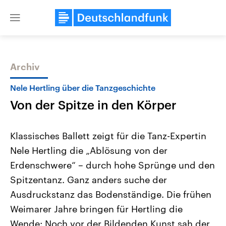
Close
menu
Archiv
Themen
Nele Hertling über die Tanzgeschichte
Von der Spitze in den Körper
Klassisches Ballett zeigt für die Tanz-Expertin
Nele Hertling die „Ablösung von der
Erdenschwere“ – durch hohe Sprünge und den
Landtagswahl Sachsen-Anhalt
USA
Spitzentanz. Ganz anders suche der
2026
Aktuelle Beiträge, Analys
Alle Informationen
Ausdruckstanz das Bodenständige. Die frühen
Hintergründe
Sachsen-Anhalt wählt am 6.
Wirtschaftlich und militäri
Weimarer Jahre bringen für Hertling die
September 2026 einen neuen
gehören die Vereinigten S
Landtag. Seit 2021 wird das
den mächtigsten Ländern 
Wende: Noch vor der Bildenden Kunst sah der
Bundesland von einer Koalition aus
mit großem Einfluss auf d