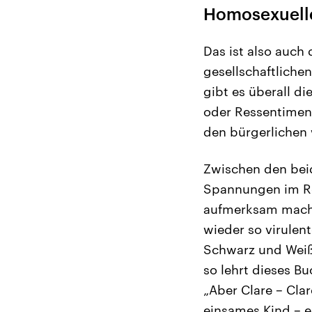
Homosexuell
Das ist also auch
gesellschaftlich
gibt es überall d
oder Ressentiment
den bürgerlichen
Zwischen den beid
Spannungen im Ro
aufmerksam macht
wieder so virulen
Schwarz und Weiß
so lehrt dieses B
„Aber Clare – Cla
einsames Kind – e