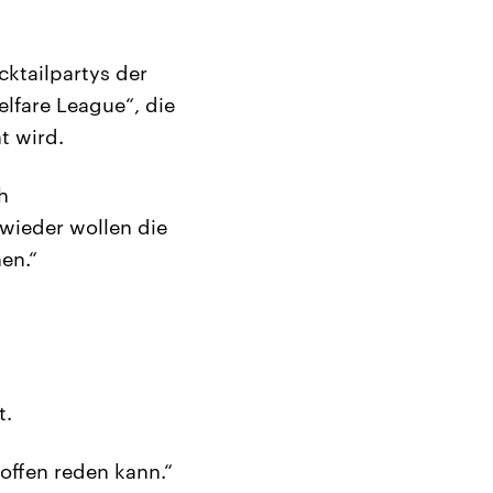
cktailpartys der
lfare League“, die
t wird.
h
wieder wollen die
en.“
t.
offen reden kann.“