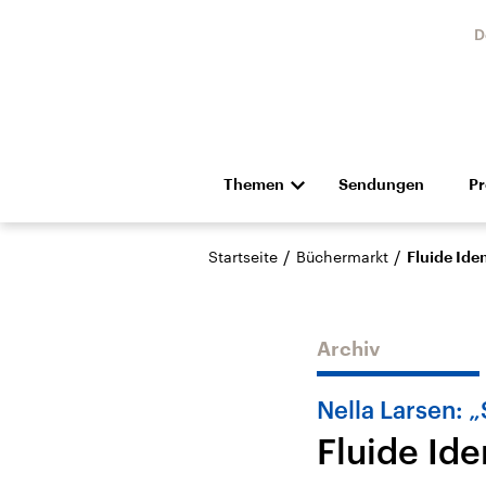
D
Themen
Sendungen
P
Die Nachrichten
Politik
/
/
Startseite
Büchermarkt
Fluide Ide
Hörspiel und Feature
Musik
Archiv
Nella Larsen: 
Fluide Ide
Landtagswahl Sachsen-
USA
Anhalt 2026
Aktuel