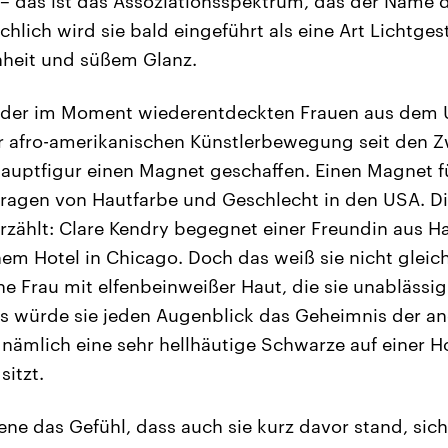
 – das ist das Assoziationsspektrum, das der Name d
chlich wird sie bald eingeführt als eine Art Lichtgest
nheit und süßem Glanz.
ne der im Moment wiederentdeckten Frauen aus dem
r afro-amerikanischen Künstlerbewegung seit den Z
Hauptfigur einen Magnet geschaffen. Einen Magnet f
Fragen von Hautfarbe und Geschlecht in den USA. D
 erzählt: Clare Kendry begegnet einer Freundin aus H
nem Hotel in Chicago. Doch das weiß sie nicht gleic
e Frau mit elfenbeinweißer Haut, die sie unablässig
s würde sie jeden Augenblick das Geheimnis der an
nämlich eine sehr hellhäutige Schwarze auf einer Ho
sitzt.
rene das Gefühl, dass auch sie kurz davor stand, sich