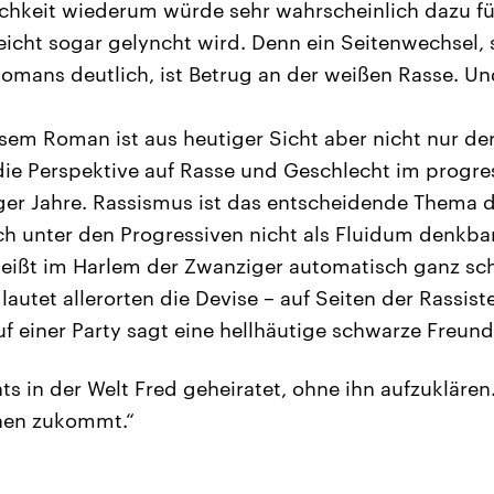
lichkeit wiederum würde sehr wahrscheinlich dazu füh
lleicht sogar gelyncht wird. Denn ein Seitenwechsel, 
mans deutlich, ist Betrug an der weißen Rasse. Und
esem Roman ist aus heutiger Sicht aber nicht nur der
ie Perspektive auf Rasse und Geschlecht im progr
ger Jahre. Rassismus ist das entscheidende Thema
ch unter den Progressiven nicht als Fluidum denkbar
heißt im Harlem der Zwanziger automatisch ganz sc
lautet allerorten die Devise – auf Seiten der Rassis
f einer Party sagt eine hellhäutige schwarze Freund
ts in der Welt Fred geheiratet, ohne ihn aufzukläre
inen zukommt.“