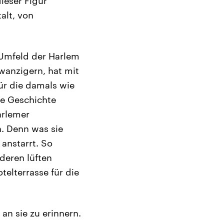
ieser Figur
alt, von
 Umfeld der Harlem
wanzigern, hat mit
ür die damals wie
ie Geschichte
arlemer
h. Denn was sie
 anstarrt. So
deren lüften
telterrasse für die
 an sie zu erinnern.