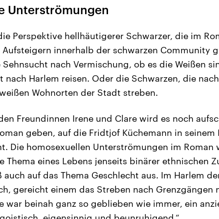
e Unterströmungen
 die Perspektive hellhäutigerer Schwarzer, die im R
en Aufsteigern innerhalb der schwarzen Community 
ie Sehnsucht nach Vermischung, ob es die Weißen si
 nach Harlem reisen. Oder die Schwarzen, die nach
 weißen Wohnorten der Stadt streben.
en Freundinnen Irene und Clare wird es noch aufsc
man geben, auf die Fridtjof Küchemann in seinem
. Die homosexuellen Unterströmungen im Roman w
te Thema eines Lebens jenseits binärer ethnischen 
 auch auf das Thema Geschlecht aus. Im Harlem der
uch, gereicht einem das Streben nach Grenzgängen n
re war beinah ganz so geblieben wie immer, ein anz
goistisch, eigensinnig und beunruhigend.“