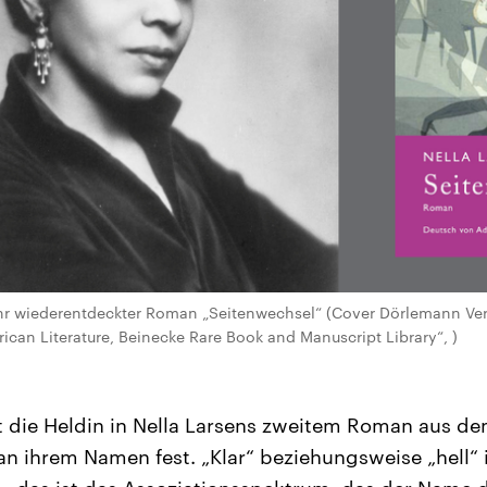
ihr wiederentdeckter Roman „Seitenwechsel“ (Cover Dörlemann Ver
rican Literature, Beinecke Rare Book and Manuscript Library“, )
t die Heldin in Nella Larsens zweitem Roman aus de
 an ihrem Namen fest. „Klar“ beziehungsweise „hell“ 