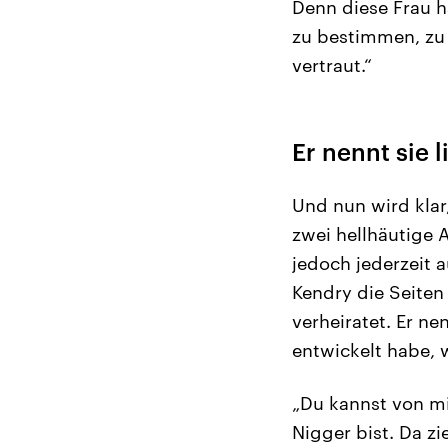
Denn diese Frau h
zu bestimmen, zu 
vertraut.“
Er nennt sie l
Und nun wird kla
zwei hellhäutige 
jedoch jederzeit a
Kendry die Seiten
verheiratet. Er ne
entwickelt habe, w
„Du kannst von mi
Nigger bist. Da z