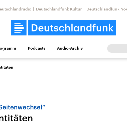
eutschlandradio
Deutschlandfunk Kultur
Deutschlandfunk No
rogramm
Podcasts
Audio-Archiv
Wirtschaft
Wissen
Kultur
Europa
Gesellschaf
ntitäten
„Seitenwechsel“
ntitäten
Nahostkonflikt
Iran
le Beiträge,
Aktuelle Lage und
Aktuelle Lage und