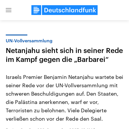
Close
menu
UN-Vollversammlung
Themen
Netanjahu sieht sich in seiner Rede
im Kampf gegen die „Barbarei“
Israels Premier Benjamin Netanjahu wartete bei
seiner Rede vor der UN-Vollversammlung mit
schweren Beschuldigungen auf. Den Staaten,
Landtagswahl Sachsen-Anhalt
USA
die Palästina anerkennen, warf er vor,
2026
Aktuelle Beiträge, Analys
Terroristen zu belohnen. Viele Delegierte
Alle Informationen
Hintergründe
Sachsen-Anhalt wählt am 6.
Wirtschaftlich und militäri
verließen schon vor der Rede den Saal.
September 2026 einen neuen
gehören die Vereinigten S
Landtag. Seit 2021 wird das
den mächtigsten Ländern 
Bundesland von einer Koalition aus
mit großem Einfluss auf d