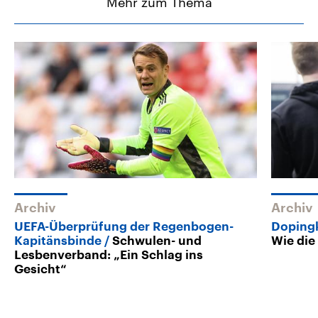
Mehr zum Thema
Archiv
Archiv
UEFA-Überprüfung der Regenbogen-
Dopingk
Kapitänsbinde
Schwulen- und
Wie die
Lesbenverband: „Ein Schlag ins
Gesicht“