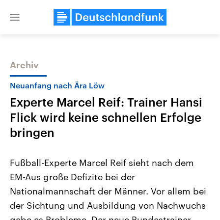
Close
menu
Archiv
Themen
Neuanfang nach Ära Löw
Experte Marcel Reif: Trainer Hansi
Flick wird keine schnellen Erfolge
bringen
Fußball-Experte Marcel Reif sieht nach dem
Landtagswahl Sachsen-Anhalt
USA
EM-Aus große Defizite bei der
2026
Aktuelle Beiträge, Analys
Alle Informationen
Hintergründe
Nationalmannschaft der Männer. Vor allem bei
Sachsen-Anhalt wählt am 6.
Wirtschaftlich und militäri
September 2026 einen neuen
gehören die Vereinigten S
der Sichtung und Ausbildung von Nachwuchs
Landtag. Seit 2021 wird das
den mächtigsten Ländern 
Bundesland von einer Koalition aus
gebe es Probleme. Der neue Bundestrainer
mit großem Einfluss auf d