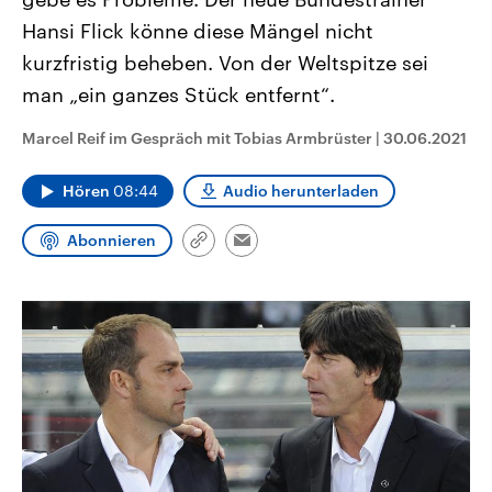
CDU, SPD und FDP regiert.-
aktuelle Weltgeschehen.
Hansi Flick könne diese Mängel nicht
Umfragen, Prognosen,
Wahlprogramme, aktuelle Berichte
kurzfristig beheben. Von der Weltspitze sei
Sendungen
Programm
Podcasts
und Hintergründe zu den Parteien
und Kandidaten der anstehenden
man „ein ganzes Stück entfernt“.
Wahl.
Audio-Archiv
Marcel Reif im Gespräch mit Tobias Armbrüster
|
30.06.2021
Hören
08:44
Audio herunterladen
Abonnieren
Link
Email
kopieren/teilen