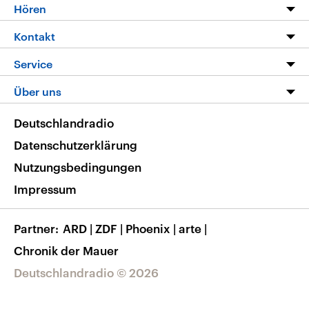
Programm
Hören
Alle Sendungen
Livestream
Kontakt
Die Nachrichten
Audios
Hörerservice
Service
Nachrichtenleicht
Podcasts
Social Media
FAQ
Über uns
Neue Beiträge auf dlf.de
Deutschlandfunk App
Newsletter
Deutschlandradio
Themen-Schwerpunkte
Nachrichten App
Deutschlandradio
Veranstaltungen
Presse
Frequenzen
Datenschutzerklärung
Musikliste
Ausbildung und Karriere
Nutzungsbedingungen
RSS
Transparenz
Impressum
Korrekturen
Barrierefreiheit
Partner
ARD
|
ZDF
|
Phoenix
|
arte
|
Chronik der Mauer
Deutschlandradio © 2026