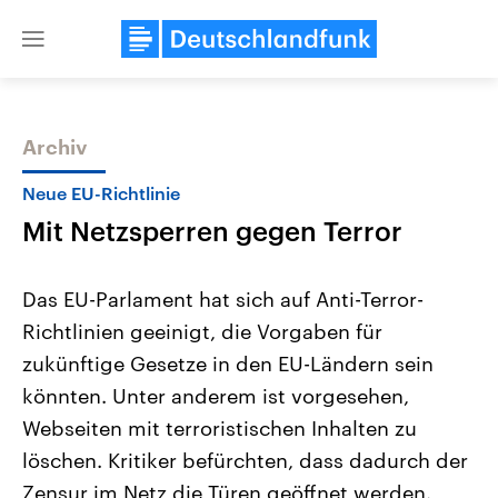
Close
menu
Archiv
Themen
Neue EU-Richtlinie
Mit Netzsperren gegen Terror
Das EU-Parlament hat sich auf Anti-Terror-
Richtlinien geeinigt, die Vorgaben für
zukünftige Gesetze in den EU-Ländern sein
Landtagswahl Sachsen-Anhalt
USA
könnten. Unter anderem ist vorgesehen,
2026
Aktuelle Beiträge, Analys
Alle Informationen
Webseiten mit terroristischen Inhalten zu
Hintergründe
Sachsen-Anhalt wählt am 6.
Wirtschaftlich und militäri
löschen. Kritiker befürchten, dass dadurch der
September 2026 einen neuen
gehören die Vereinigten S
Landtag. Seit 2021 wird das
den mächtigsten Ländern 
Zensur im Netz die Türen geöffnet werden.
Bundesland von einer Koalition aus
mit großem Einfluss auf d