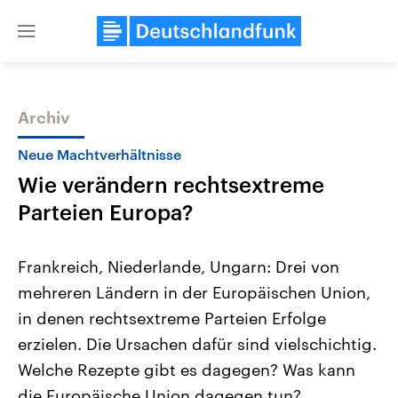
Close
menu
Archiv
Themen
Neue Machtverhältnisse
Wie verändern rechtsextreme
Parteien Europa?
Frankreich, Niederlande, Ungarn: Drei von
mehreren Ländern in der Europäischen Union,
Landtagswahl Sachsen-Anhalt
USA
in denen rechtsextreme Parteien Erfolge
2026
Aktuelle Beiträge, Analys
Alle Informationen
Hintergründe
erzielen. Die Ursachen dafür sind vielschichtig.
Sachsen-Anhalt wählt am 6.
Wirtschaftlich und militäri
September 2026 einen neuen
gehören die Vereinigten S
Welche Rezepte gibt es dagegen? Was kann
Landtag. Seit 2021 wird das
den mächtigsten Ländern 
die Europäische Union dagegen tun?
Bundesland von einer Koalition aus
mit großem Einfluss auf d