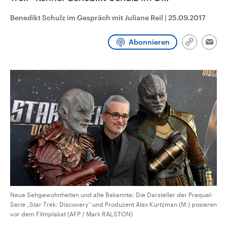
aktuelle Weltgeschehen.
Diese wird wie die Hisboll
Libanon vom Iran unterstüt
Benedikt Schulz im Gespräch mit Juliane Reil
|
25.09.2017
Sendungen
Programm
Podcasts
Abonnieren
Link
Emai
kopieren/te
Audio-Archiv
Neue Sehgewohnheiten und alte Bekannte: Die Darsteller der Prequel-
Serie „Star Trek: Discovery“ und Produzent Alex Kurtzman (M.) posieren
vor dem Filmplakat (AFP / Mark RALSTON)