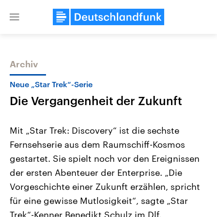
Close
menu
Archiv
Themen
Neue „Star Trek“-Serie
Die Vergangenheit der Zukunft
Mit „Star Trek: Discovery“ ist die sechste
Fernsehserie aus dem Raumschiff-Kosmos
gestartet. Sie spielt noch vor den Ereignissen
USA
Nahostkonflikt
der ersten Abenteuer der Enterprise. „Die
Aktuelle Beiträge, Analysen und
Aktuelle Lage und Hinter
Der Überfall der palästine
Hintergründe
Vorgeschichte einer Zukunft erzählen, spricht
Wirtschaftlich und militärisch
Terrororganisation Hamas
für eine gewisse Mutlosigkeit“, sagte „Star
gehören die Vereinigten Staaten zu
Oktober 2023 auf Israel ha
den mächtigsten Ländern der Erde,
Region wieder die Gewalt 
Trek“-Kenner Benedikt Schulz im Dlf.
mit großem Einfluss auf das
Israel möchte die Hamas z