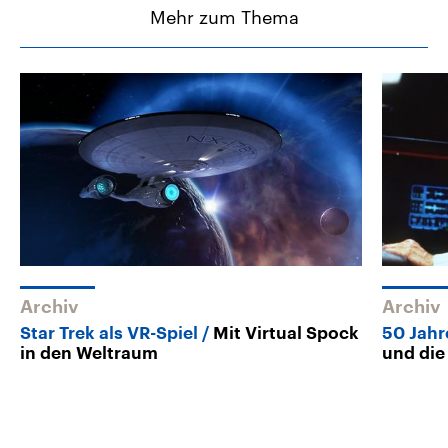
Mehr zum Thema
Archiv
Archiv
Star Trek als VR-Spiel
Mit Virtual Spock
50 Jahr
in den Weltraum
und die