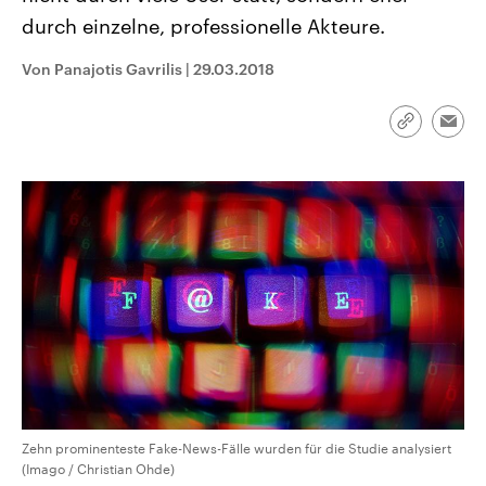
CDU, SPD und FDP regiert.-
aktuelle Weltgeschehen.
durch einzelne, professionelle Akteure.
Umfragen, Prognosen,
Wahlprogramme, aktuelle Berichte
Sendungen
Programm
Podcasts
und Hintergründe zu den Parteien
Von Panajotis Gavrilis
|
29.03.2018
und Kandidaten der anstehenden
Wahl.
Audio-Archiv
Link
Emai
kopieren/te
Zehn prominenteste Fake-News-Fälle wurden für die Studie analysiert
(Imago / Christian Ohde)