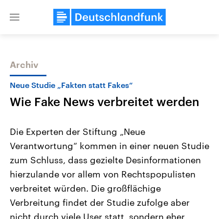
Close
menu
Archiv
Themen
Neue Studie „Fakten statt Fakes“
Wie Fake News verbreitet werden
Die Experten der Stiftung „Neue
Verantwortung“ kommen in einer neuen Studie
zum Schluss, dass gezielte Desinformationen
Landtagswahl Sachsen-Anhalt
USA
hierzulande vor allem von Rechtspopulisten
2026
Aktuelle Beiträge, Analys
Alle Informationen
verbreitet würden. Die großflächige
Hintergründe
Sachsen-Anhalt wählt am 6.
Wirtschaftlich und militäri
Verbreitung findet der Studie zufolge aber
September 2026 einen neuen
gehören die Vereinigten S
Landtag. Seit 2021 wird das
den mächtigsten Ländern 
nicht durch viele User statt, sondern eher
Bundesland von einer Koalition aus
mit großem Einfluss auf d