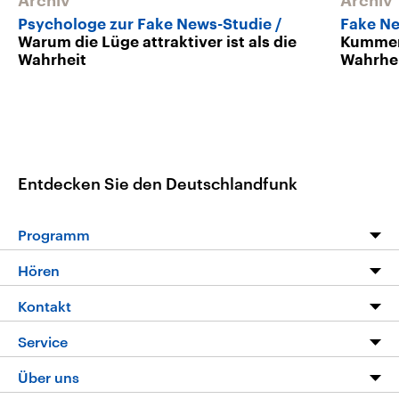
Archiv
Archiv
Psychologe zur Fake News-Studie
Fake Ne
Warum die Lüge attraktiver ist als die
Kummer 
Wahrheit
Wahrhe
Entdecken Sie den Deutschlandfunk
Programm
Programm
Hören
Alle Sendungen
Livestream
Kontakt
Die Nachrichten
Audios
Hörerservice
Service
Nachrichtenleicht
Podcasts
Social Media
FAQ
Über uns
Neue Beiträge auf dlf.de
Deutschlandfunk App