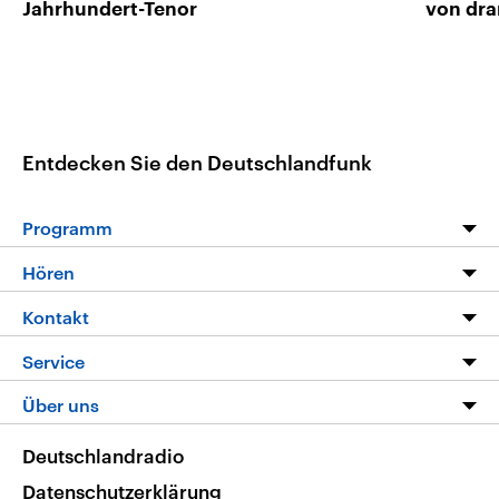
Jahrhundert-Tenor
von dra
Entdecken Sie den Deutschlandfunk
Programm
Programm
Hören
Alle Sendungen
Livestream
Kontakt
Die Nachrichten
Audios
Hörerservice
Service
Nachrichtenleicht
Podcasts
Social Media
FAQ
Über uns
Neue Beiträge auf dlf.de
Deutschlandfunk App
Newsletter
Deutschlandradio
Themen-Schwerpunkte
Nachrichten App
Deutschlandradio
Veranstaltungen
Presse
Frequenzen
Datenschutzerklärung