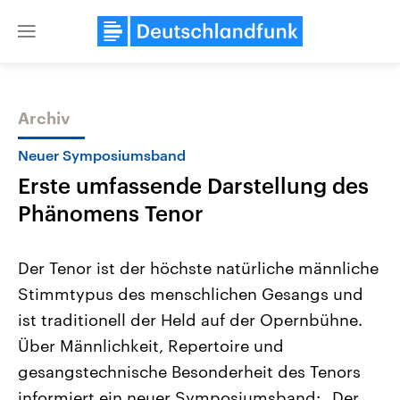
Close
menu
Archiv
Themen
Neuer Symposiumsband
Erste umfassende Darstellung des
Phänomens Tenor
Der Tenor ist der höchste natürliche männliche
Stimmtypus des menschlichen Gesangs und
Landtagswahl Sachsen-Anhalt
USA
ist traditionell der Held auf der Opernbühne.
2026
Aktuelle Beiträge, Analys
Alle Informationen
Hintergründe
Über Männlichkeit, Repertoire und
Sachsen-Anhalt wählt am 6.
Wirtschaftlich und militäri
September 2026 einen neuen
gehören die Vereinigten S
gesangstechnische Besonderheit des Tenors
Landtag. Seit 2021 wird das
den mächtigsten Ländern 
informiert ein neuer Symposiumsband: „Der
Bundesland von einer Koalition aus
mit großem Einfluss auf d