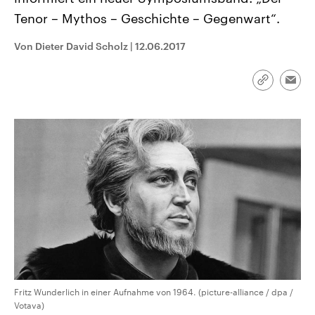
CDU, SPD und FDP regiert.-
aktuelle Weltgeschehen.
Tenor – Mythos – Geschichte – Gegenwart“.
Umfragen, Prognosen,
Wahlprogramme, aktuelle Berichte
Sendungen
Programm
Podcasts
und Hintergründe zu den Parteien
Von Dieter David Scholz
|
12.06.2017
und Kandidaten der anstehenden
Wahl.
Audio-Archiv
Link
Emai
kopieren/te
Fritz Wunderlich in einer Aufnahme von 1964. (picture-alliance / dpa /
Votava)