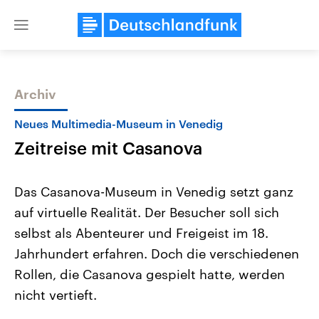
Close
menu
Archiv
Themen
Neues Multimedia-Museum in Venedig
Zeitreise mit Casanova
Das Casanova-Museum in Venedig setzt ganz
auf virtuelle Realität. Der Besucher soll sich
selbst als Abenteurer und Freigeist im 18.
Landtagswahl Sachsen-Anhalt
USA
Jahrhundert erfahren. Doch die verschiedenen
2026
Aktuelle Beiträge, Analys
Alle Informationen
Rollen, die Casanova gespielt hatte, werden
Hintergründe
Sachsen-Anhalt wählt am 6.
Wirtschaftlich und militäri
nicht vertieft.
September 2026 einen neuen
gehören die Vereinigten S
Landtag. Seit 2021 wird das
den mächtigsten Ländern 
Bundesland von einer Koalition aus
mit großem Einfluss auf d