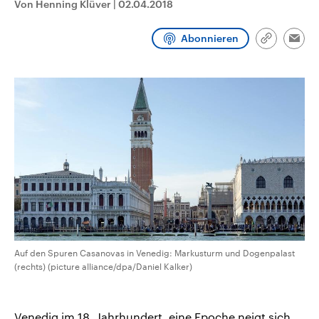
Von Henning Klüver
|
02.04.2018
CDU, SPD und FDP regiert.-
aktuelle Weltgeschehen.
Umfragen, Prognosen,
Wahlprogramme, aktuelle Berichte
Abonnieren
Sendungen
Programm
Podcasts
und Hintergründe zu den Parteien
Link
Emai
und Kandidaten der anstehenden
kopieren/te
Wahl.
Audio-Archiv
Auf den Spuren Casanovas in Venedig: Markusturm und Dogenpalast
(rechts) (picture alliance/dpa/Daniel Kalker)
Venedig im 18. Jahrhundert, eine Epoche neigt sich