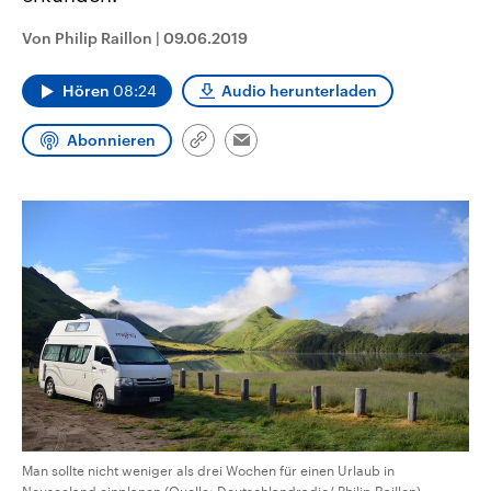
CDU, SPD und FDP regiert.-
aktuelle Weltgeschehen.
Umfragen, Prognosen,
Von Philip Raillon
|
09.06.2019
Wahlprogramme, aktuelle Berichte
Sendungen
Programm
Podcasts
und Hintergründe zu den Parteien
und Kandidaten der anstehenden
Hören
08:24
Audio herunterladen
Wahl.
Audio-Archiv
Abonnieren
Link
Email
kopieren/teilen
Man sollte nicht weniger als drei Wochen für einen Urlaub in