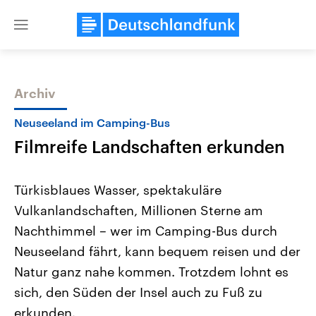
Close
menu
Archiv
Themen
Neuseeland im Camping-Bus
Filmreife Landschaften erkunden
Türkisblaues Wasser, spektakuläre
Vulkanlandschaften, Millionen Sterne am
Nachthimmel – wer im Camping-Bus durch
Landtagswahl Sachsen-Anhalt
USA
Neuseeland fährt, kann bequem reisen und der
2026
Aktuelle Beiträge, Analys
Alle Informationen
Natur ganz nahe kommen. Trotzdem lohnt es
Hintergründe
Sachsen-Anhalt wählt am 6.
Wirtschaftlich und militäri
sich, den Süden der Insel auch zu Fuß zu
September 2026 einen neuen
gehören die Vereinigten S
Landtag. Seit 2021 wird das
den mächtigsten Ländern 
erkunden.
Bundesland von einer Koalition aus
mit großem Einfluss auf d