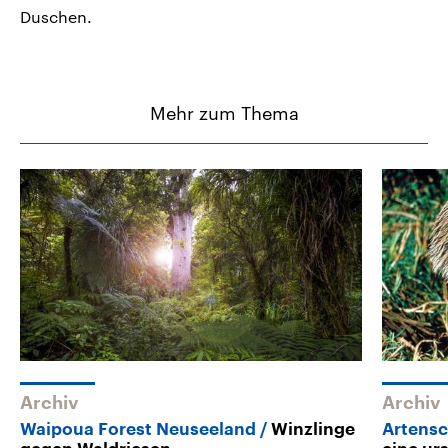
Duschen.
Mehr zum Thema
Archiv
Archiv
Waipoua Forest Neuseeland
Winzlinge
Artensc