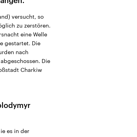
gangen.
land) versucht, so
öglich zu zerstören.
rsnacht eine Welle
 gestartet. Die
urden nach
e abgeschossen. Die
oßstadt Charkiw
olodymyr
ie es in der