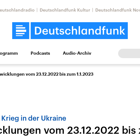
eutschlandradio
Deutschlandfunk Kultur
Deutschlandfunk No
rogramm
Podcasts
Audio-Archiv
Wirtschaft
Wissen
Kultur
Europa
Gesellschaf
twicklungen vom 23.12.2022 bis zum 1.1.2023
Krieg in der Ukraine
cklungen vom 23.12.2022 bis
Nahostkonflikt
Iran
le Beiträge,
Aktuelle Lage und
Aktuelle Lage und