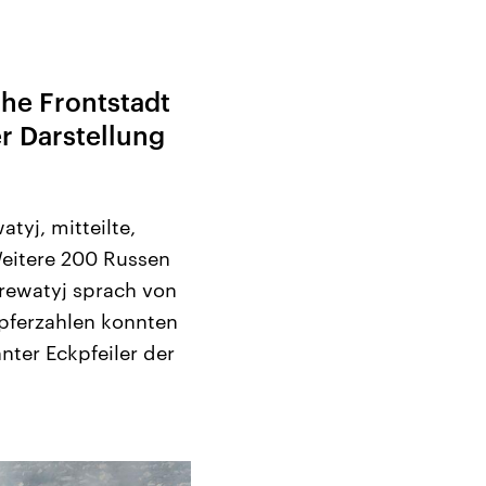
he Frontstadt
r Darstellung
tyj, mitteilte,
Weitere 200 Russen
erewatyj sprach von
Opferzahlen konnten
ter Eckpfeiler der