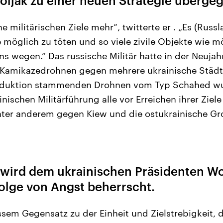
oljak zu einer neuen Strategie überge
e militärischen Ziele mehr“, twitterte er . „Es (Russ
ie möglich zu töten und so viele zivile Objekte wie m
ns wegen.“ Das russische Militär hatte in der Neujah
Kamikazedrohnen gegen mehrere ukrainische Städte
roduktion stammenden Drohnen vom Typ Schahed w
nischen Militärführung alle vor Erreichen ihrer Ziel
ter anderem gegen Kiew und die ostukrainische Gr
 wird dem ukrainischen Präsidenten W
olge von Angst beherrscht.
sem Gegensatz zu der Einheit und Zielstrebigkeit, d