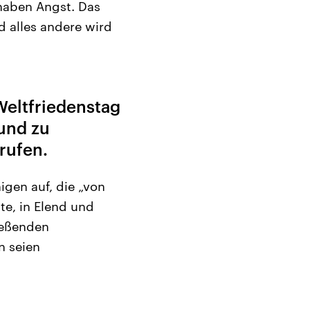
 haben Angst. Das
 alles andere wird
Weltfriedenstag
 und zu
rufen.
igen auf, die „von
te, in Elend und
ießenden
n seien