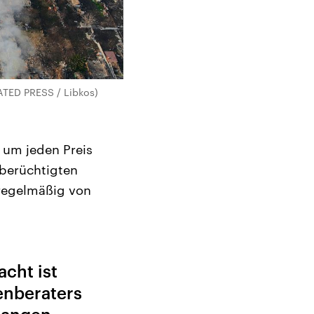
IATED PRESS / Libkos)
e um jeden Preis
 berüchtigten
 regelmäßig von
acht ist
enberaters