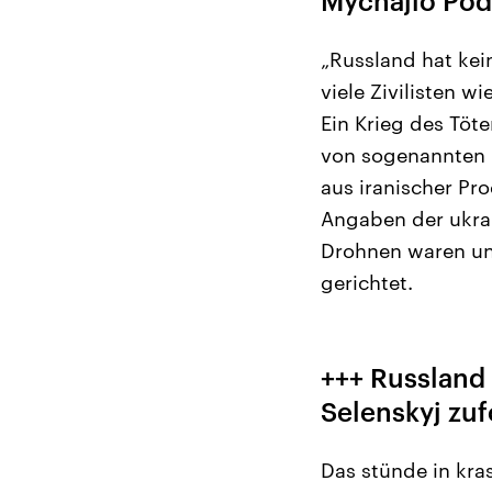
Mychajlo Pod
„Russland hat kein
viele Zivilisten w
Ein Krieg des Töte
von sogenannten 
aus iranischer P
Angaben der ukrai
Drohnen waren un
gerichtet.
+++ Russland
Selenskyj zuf
Das stünde in kras