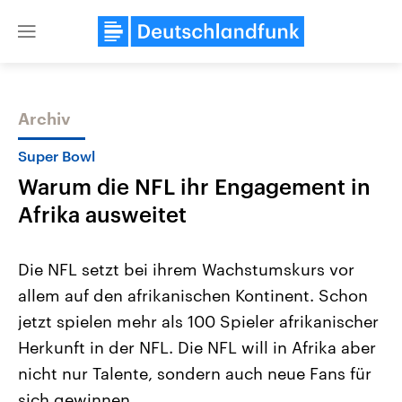
Close
menu
Archiv
Themen
Super Bowl
Warum die NFL ihr Engagement in
Afrika ausweitet
Die NFL setzt bei ihrem Wachstumskurs vor
allem auf den afrikanischen Kontinent. Schon
Landtagswahl Sachsen-Anhalt
USA
jetzt spielen mehr als 100 Spieler afrikanischer
2026
Aktuelle Beiträge, Analys
Alle Informationen
Hintergründe
Herkunft in der NFL. Die NFL will in Afrika aber
Sachsen-Anhalt wählt am 6.
Wirtschaftlich und militäri
September 2026 einen neuen
gehören die Vereinigten S
nicht nur Talente, sondern auch neue Fans für
Landtag. Seit 2021 wird das
den mächtigsten Ländern 
sich gewinnen.
Bundesland von einer Koalition aus
mit großem Einfluss auf d