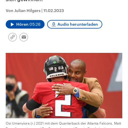
CDU, SPD und FDP regiert.-
aktuelle Weltgeschehen.
Umfragen, Prognosen,
Von Julian Hilgers
|
11.02.2023
Wahlprogramme, aktuelle Berichte
Sendungen
Programm
Podcasts
und Hintergründe zu den Parteien
und Kandidaten der anstehenden
Hören
05:26
Audio herunterladen
Wahl.
Audio-Archiv
Link
Email
kopieren/teilen
Osi Umenyiora (r.) 2021 mit dem Quarterback der Atlanta Falcons, Matt