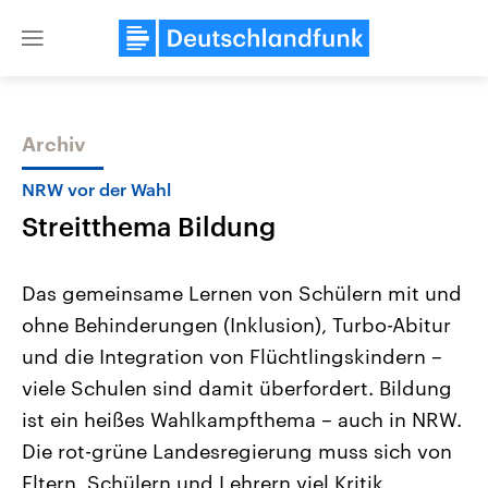
Close
menu
Archiv
Themen
NRW vor der Wahl
Streitthema Bildung
Das gemeinsame Lernen von Schülern mit und
ohne Behinderungen (Inklusion), Turbo-Abitur
und die Integration von Flüchtlingskindern –
Landtagswahl Sachsen-Anhalt
USA
viele Schulen sind damit überfordert. Bildung
2026
Aktuelle Beiträge, Analys
Alle Informationen
ist ein heißes Wahlkampfthema – auch in NRW.
Hintergründe
Sachsen-Anhalt wählt am 6.
Wirtschaftlich und militäri
Die rot-grüne Landesregierung muss sich von
September 2026 einen neuen
gehören die Vereinigten S
Landtag. Seit 2021 wird das
den mächtigsten Ländern 
Eltern, Schülern und Lehrern viel Kritik
Bundesland von einer Koalition aus
mit großem Einfluss auf d