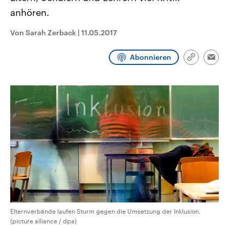
CDU, SPD und FDP regiert.-
aktuelle Weltgeschehen.
anhören.
Umfragen, Prognosen,
Wahlprogramme, aktuelle Berichte
Sendungen
Programm
Podcasts
und Hintergründe zu den Parteien
Von Sarah Zerback
|
11.05.2017
und Kandidaten der anstehenden
Wahl.
Audio-Archiv
Abonnieren
Link
Emai
kopieren/te
Elternverbände laufen Sturm gegen die Umsetzung der Inklusion.
(picture alliance / dpa)