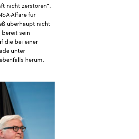
t nicht zerstören“.
SA-Affäre für
ieß überhaupt nicht
bereit sein
f die bei einer
ade unter
 ebenfalls herum.