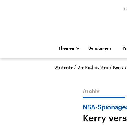
D
Themen
Sendungen
P
Die Nachrichten
Politik
/
/
Startseite
Die Nachrichten
Kerry v
Hörspiel und Feature
Musik
Archiv
NSA-Spionagea
Kerry ver
Landtagswahl Sachsen-
USA
Anhalt 2026
Aktuel