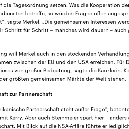
f die Tagesordnung setzen. Was die Kooperation de
diensten betreffe, so würden Fragen offen angesp
bt“, sagte Merkel. „Die gemeinsamen Interessen wer
wir Schritt für Schritt – manches wird dauern – au
ung will Merkel auch in den stockenden Verhandlun
men zwischen der EU und den USA erreichen. Für D
dieses von großer Bedeutung, sagte die Kanzlerin. Ke
 der größten gemeinsamen Märkte der Welt stehen.
aft zur Partnerschaft
ikanische Partnerschaft steht außer Frage“, betont
it Kerry. Aber auch Steinmeier spart hier – anders a
aft. Mit Blick auf die NSA-Affäre führte er lediglic