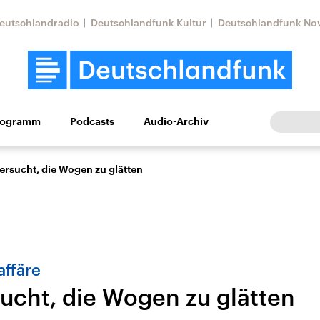
eutschlandradio
Deutschlandfunk Kultur
Deutschlandfunk No
rogramm
Podcasts
Audio-Archiv
Wirtschaft
Wissen
Kultur
Europa
Gesellschaf
ersucht, die Wogen zu glätten
ffäre
sucht, die Wogen zu glätten
Nahostkonflikt
Iran
le Beiträge,
Aktuelle Lage und
Aktuelle Lage und