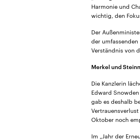
Harmonie und Char
wichtig, den Foku
Der Außenminister
der umfassenden 
Verständnis von d
Merkel und Steinme
Die Kanzlerin läc
Edward Snowden i
gab es deshalb be
Vertrauensverlust
Oktober noch emp
Im „Jahr der Erne