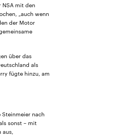
r NSA mit den
rochen, „auch wenn
den der Motor
ch gemeinsame
gen über das
eutschland als
rry fügte hinzu, am
e Steinmeier nach
ls sonst – mit
h aus,