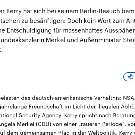
sen und
Hintergründe
Hintergründe
Der Überfall der
Der Iran – seit der
rgründe
r Kerry hat sich bei seinem Berlin-Besuch bem
haftlich und
palästinensischen
Islamischen Revolu
risch gehören die
Terrororganisation
1979 auch Islamisc
tschen zu besänftigen: Doch kein Wort zum An
igten Staaten zu
Hamas im Oktober 2023
Republik Iran – ist e
ächtigsten
auf Israel hat in der
von einem
e Entschuldigung für massenhaftes Ausspähen
n der Erde, mit
Region wieder die
Religionsführer auto
 Einfluss auf das
Gewalt entfacht. Israel
regierter Staat im 
undeskanzlerin Merkel und Außenminister Stei
le Weltgeschehen.
möchte die Hamas
Osten. Eine Feindsc
zerstören. Diese wird wie
zu Israel und zu de
k.
die Hisbollah im Libanon
ist fest in der
vom Iran unterstützt.
Staatsideologie
verankert.
elasten das deutsch-amerikanische Verhältnis: NSA.
jahrelange Freundschaft im Licht der illegalen Abhö
tional Security Agency. Kerry spricht nach Beratun
ngela Merkel (CDU) von einer „raueren Periode“, vo
uf dem gemeinsamen Pfad in der Weltpolitik. Kerry 