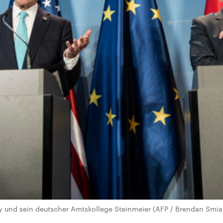
y und sein deutscher Amtskollege Steinmeier (AFP / Brendan Smia