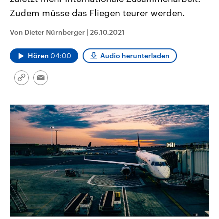
CDU, SPD und FDP regiert.-
aktuelle Weltgeschehen.
Zudem müsse das Fliegen teurer werden.
Umfragen, Prognosen,
Wahlprogramme, aktuelle Berichte
Sendungen
Programm
Podcasts
und Hintergründe zu den Parteien
Von Dieter Nürnberger
|
26.10.2021
und Kandidaten der anstehenden
Wahl.
Audio-Archiv
Hören
04:00
Audio herunterladen
Link
Email
kopieren/teilen