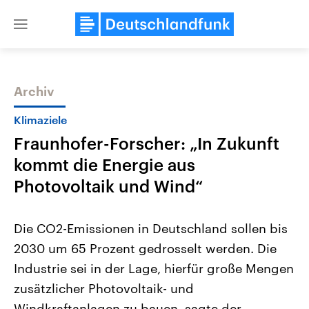
Close
menu
Archiv
Themen
Klimaziele
Fraunhofer-Forscher: „In Zukunft
kommt die Energie aus
Photovoltaik und Wind“
Die CO2-Emissionen in Deutschland sollen bis
Landtagswahl Sachsen-Anhalt
USA
2030 um 65 Prozent gedrosselt werden. Die
2026
Aktuelle Beiträge, Analys
Alle Informationen
Hintergründe
Industrie sei in der Lage, hierfür große Mengen
Sachsen-Anhalt wählt am 6.
Wirtschaftlich und militäri
September 2026 einen neuen
gehören die Vereinigten S
zusätzlicher Photovoltaik- und
Landtag. Seit 2021 wird das
den mächtigsten Ländern 
Bundesland von einer Koalition aus
Windkraftanlagen zu bauen, sagte der
mit großem Einfluss auf d