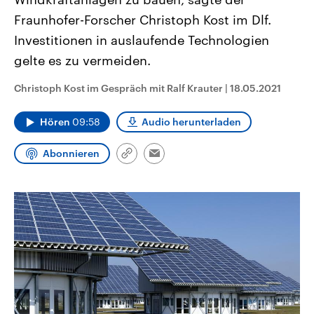
CDU, SPD und FDP regiert.-
aktuelle Weltgeschehen.
Fraunhofer-Forscher Christoph Kost im Dlf.
Umfragen, Prognosen,
Wahlprogramme, aktuelle Berichte
Investitionen in auslaufende Technologien
Sendungen
Programm
Podcasts
und Hintergründe zu den Parteien
und Kandidaten der anstehenden
gelte es zu vermeiden.
Wahl.
Audio-Archiv
Christoph Kost im Gespräch mit Ralf Krauter
|
18.05.2021
Hören
09:58
Audio herunterladen
Abonnieren
Link
Email
kopieren/teilen