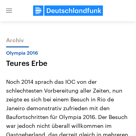
Close
menu
Archiv
Themen
Olympia 2016
Teures Erbe
Noch 2014 sprach das IOC von der
schlechtesten Vorbereitung aller Zeiten, nun
zeigte es sich bei einem Besuch in Rio de
Landtagswahl Sachsen-Anhalt
USA
Janeiro demonstrativ zufrieden mit den
2026
Aktuelle Beiträge, Analys
Alle Informationen
Baufortschritten für Olympia 2016. Der Besuch
Hintergründe
Sachsen-Anhalt wählt am 6.
Wirtschaftlich und militäri
war jedoch nicht überall willkommen im
September 2026 einen neuen
gehören die Vereinigten S
Landtag. Seit 2021 wird das
den mächtigsten Ländern 
Gastgeberland, das derzeit gleich in mehreren
Bundesland von einer Koalition aus
mit großem Einfluss auf d