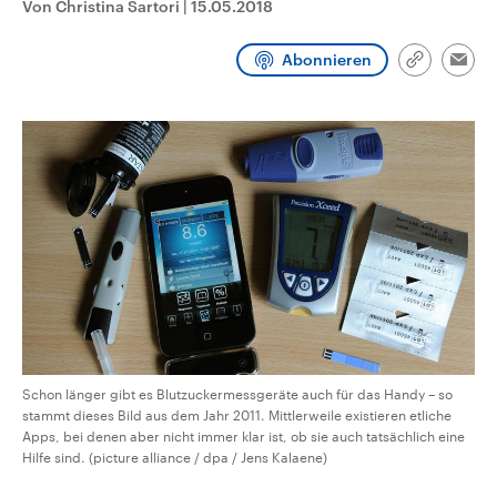
Von Christina Sartori
|
15.05.2018
CDU, SPD und FDP regiert.-
aktuelle Weltgeschehen.
Umfragen, Prognosen,
Wahlprogramme, aktuelle Berichte
Abonnieren
Sendungen
Programm
Podcasts
und Hintergründe zu den Parteien
Link
Emai
und Kandidaten der anstehenden
kopieren/te
Wahl.
Audio-Archiv
Schon länger gibt es Blutzuckermessgeräte auch für das Handy – so
stammt dieses Bild aus dem Jahr 2011. Mittlerweile existieren etliche
Apps, bei denen aber nicht immer klar ist, ob sie auch tatsächlich eine
Hilfe sind. (picture alliance / dpa / Jens Kalaene)