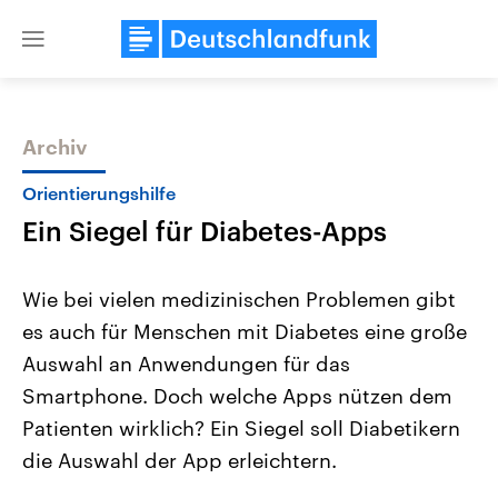
Close
menu
Archiv
Themen
Orientierungshilfe
Ein Siegel für Diabetes-Apps
Wie bei vielen medizinischen Problemen gibt
es auch für Menschen mit Diabetes eine große
Auswahl an Anwendungen für das
Landtagswahl Sachsen-Anhalt
USA
Smartphone. Doch welche Apps nützen dem
2026
Aktuelle Beiträge, Analys
Alle Informationen
Patienten wirklich? Ein Siegel soll Diabetikern
Hintergründe
Sachsen-Anhalt wählt am 6.
Wirtschaftlich und militäri
die Auswahl der App erleichtern.
September 2026 einen neuen
gehören die Vereinigten S
Landtag. Seit 2021 wird das
den mächtigsten Ländern 
Bundesland von einer Koalition aus
mit großem Einfluss auf d