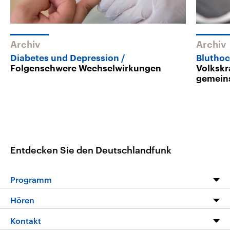
Archiv
Archiv
Diabetes und Depression
Bluthoc
Folgenschwere Wechselwirkungen
Volkskr
gemein
Entdecken Sie den Deutschlandfunk
Programm
Programm
Hören
Alle Sendungen
Livestream
Kontakt
Die Nachrichten